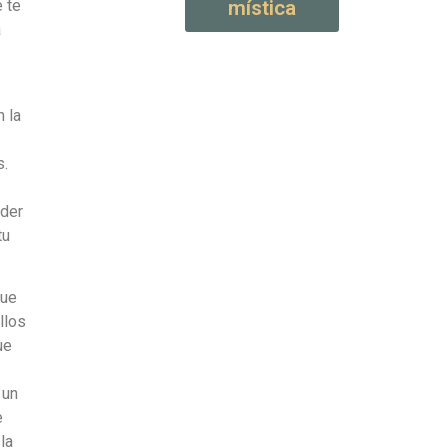
 te
mística
a
n la
s.
oder
tu
que
llos
ue
 un
e
la