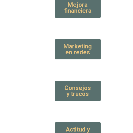
Mejora
financiera
Marketing
en redes
Consejos
y trucos
Actitud y