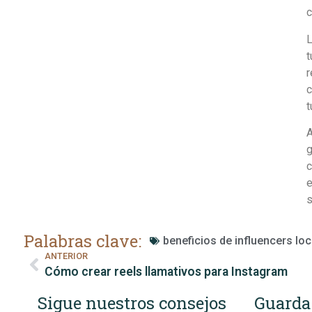
c
L
t
r
c
t
A
g
c
e
s
Palabras clave:
beneficios de influencers lo
ANTERIOR
Cómo crear reels llamativos para Instagram
Sigue nuestros consejos
Guarda