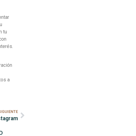
entar
u
n tu
con
nterés.
ración
tos a
SIGUIENTE
stagram
o