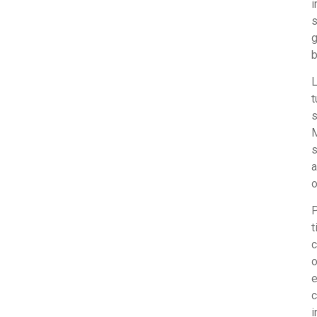
i
s
g
b
L
t
s
M
s
a
o
P
t
c
o
e
c
i