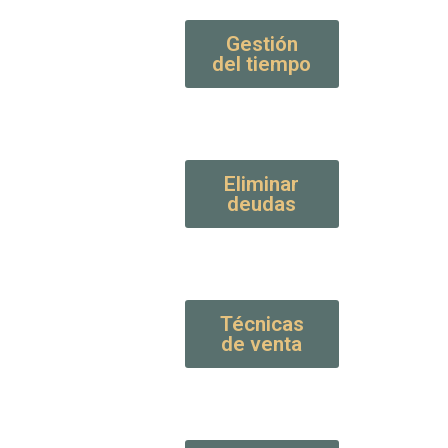
Gestión
del tiempo
Eliminar
deudas
Técnicas
de venta