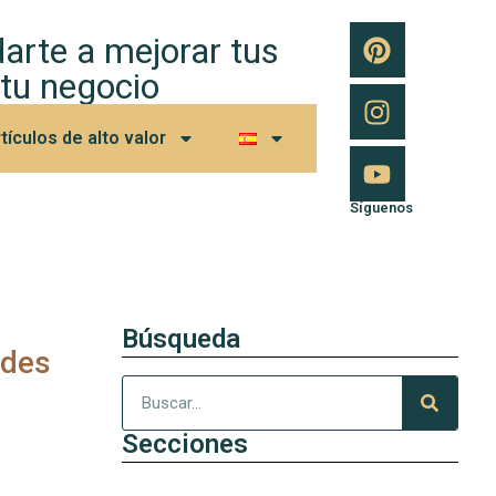
arte a mejorar tus
 tu negocio
tículos de alto valor
Síguenos
Búsqueda
edes
Secciones