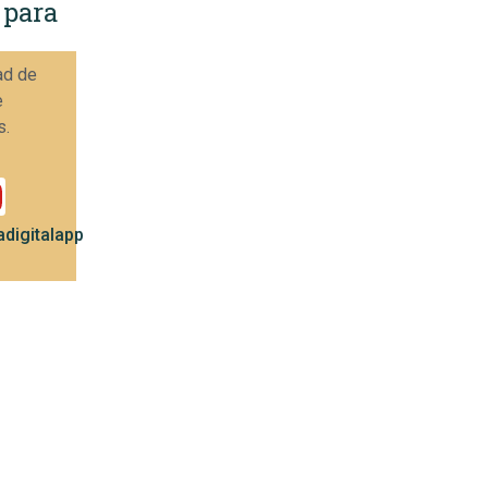
 para
ad de
e
s.
digitalapp