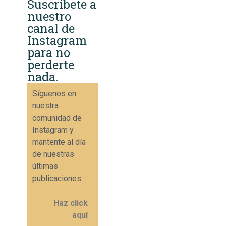
Suscríbete a
nuestro
canal de
Instagram
para no
perderte
nada.
Síguenos en
nuestra
comunidad de
Instagram y
mantente al día
de nuestras
últimas
publicaciones.
Haz click
aquí