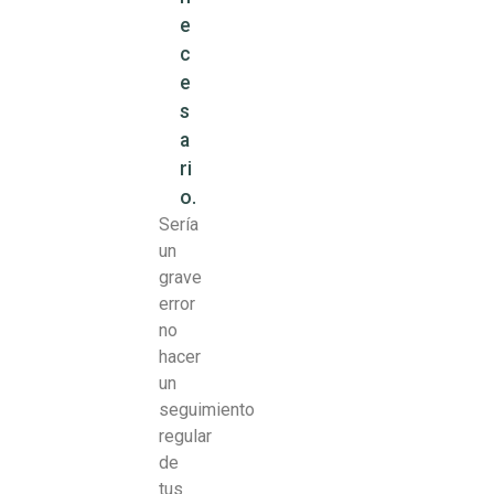
e
c
e
s
a
ri
o.
Sería
un
grave
error
no
hacer
un
seguimiento
regular
de
tus