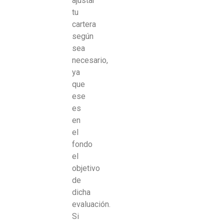
ajustar
tu
cartera
según
sea
necesario,
ya
que
ese
es
en
el
fondo
el
objetivo
de
dicha
evaluación.
Si