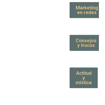
Marketing
en redes
Consejos
y trucos
Actitud
y
mística