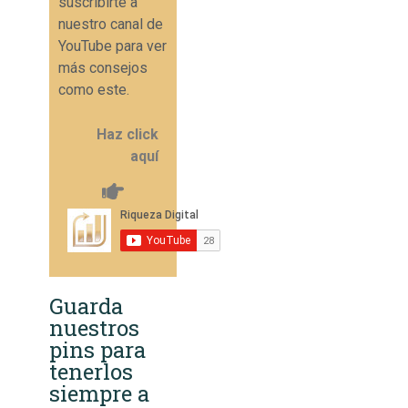
suscribirte a
nuestro canal de
YouTube para ver
más consejos
como este.
Haz click
aquí
Guarda
nuestros
pins para
tenerlos
siempre a