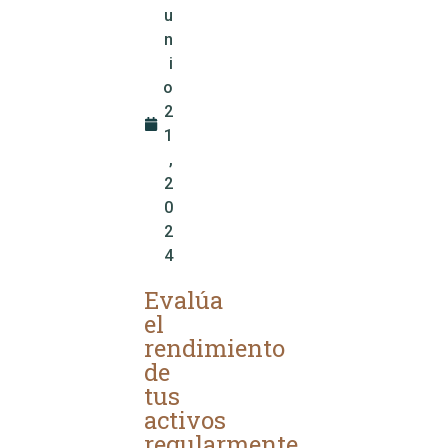
u
n
i
o
2
1
,
2
0
2
4
Evalúa
el
rendimiento
de
tus
activos
regularmente