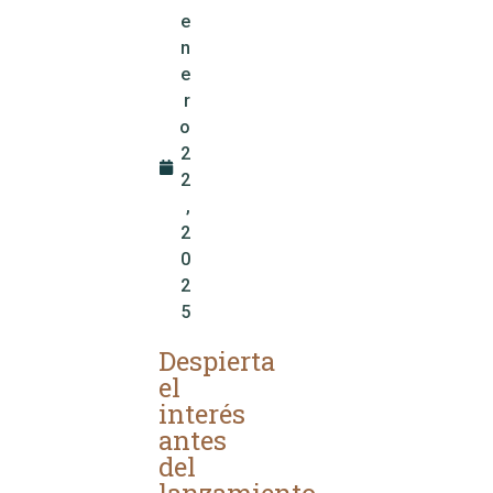
e
n
e
r
o
2
2
,
2
0
2
5
Despierta
el
interés
antes
del