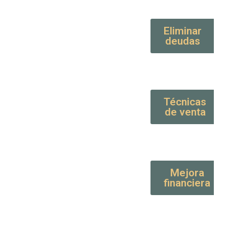
Eliminar
deudas
Técnicas
de venta
Mejora
financiera