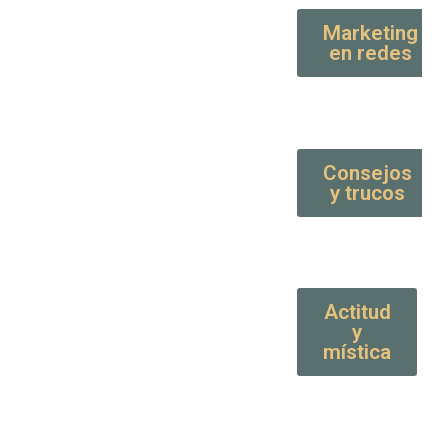
Marketing
en redes
Consejos
y trucos
Actitud
y
mística