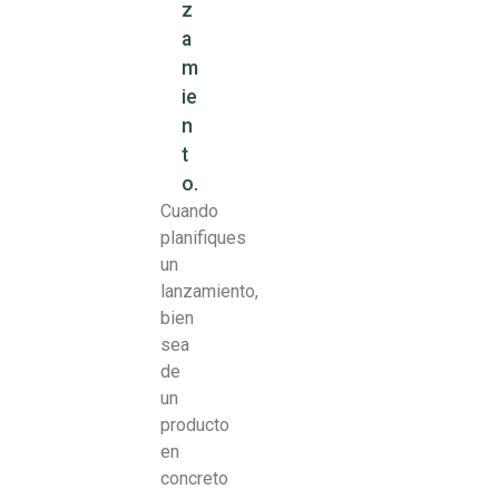
z
a
m
ie
n
t
o.
Cuando
planifiques
un
lanzamiento,
bien
sea
de
un
producto
en
concreto