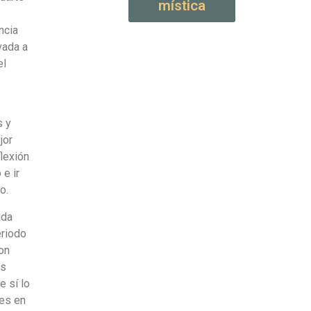
mística
ncia
vada a
el
s y
jor
flexión
e ir
o.
ada
eriodo
on
os
e sí lo
res en