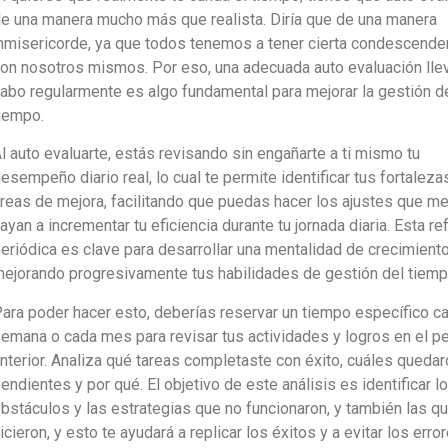
e una manera mucho más que realista. Diría que de una manera
nmisericorde, ya que todos tenemos a tener cierta condescende
on nosotros mismos. Por eso, una adecuada auto evaluación lle
abo regularmente es algo fundamental para mejorar la gestión d
iempo.
l auto evaluarte, estás revisando sin engañarte a ti mismo tu
esempeño diario real, lo cual te permite identificar tus fortaleza
reas de mejora, facilitando que puedas hacer los ajustes que me
ayan a incrementar tu eficiencia durante tu jornada diaria. Esta re
eriódica es clave para desarrollar una mentalidad de crecimiento 
ejorando progresivamente tus habilidades de gestión del tiemp
ara poder hacer esto, deberías reservar un tiempo específico c
emana o cada mes para revisar tus actividades y logros en el p
nterior. Analiza qué tareas completaste con éxito, cuáles quedar
endientes y por qué. El objetivo de este análisis es identificar l
bstáculos y las estrategias que no funcionaron, y también las qu
icieron, y esto te ayudará a replicar los éxitos y a evitar los erro