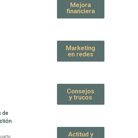
Mejora
financiera
Marketing
en redes
Consejos
y trucos
s de
stión
Actitud y
uarte