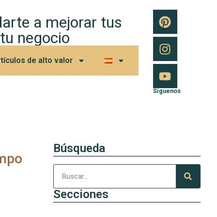
arte a mejorar tus
 tu negocio
tículos de alto valor
Síguenos
Búsqueda
empo
Secciones