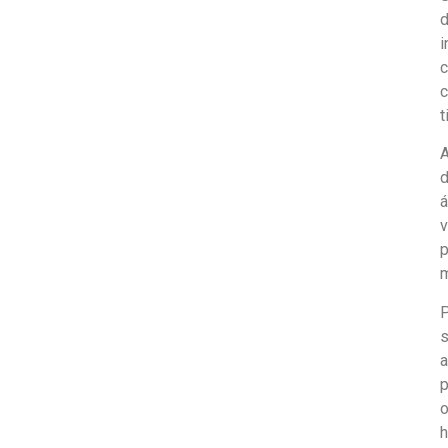
d
i
c
c
t
A
d
á
v
p
m
P
s
a
p
o
h