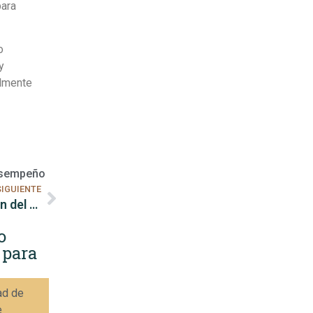
para
o
y
almente
esempeño
SIGUIENTE
Ventajas de usar una agenda física para la gestión del tiempo
o
 para
ad de
e