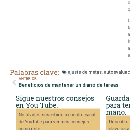
e
q
L
t
a
i
a
e
Palabras clave:
ajuste de metas
,
autoevaluac
ANTERIOR
Beneficios de mantener un diario de tareas
Sigue nuestros consejos
Guarda
en You Tube.
para te
mano.
No olvides suscribirte a nuestro canal
de YouTube para ver más consejos
Descubre 
como este.
clave para