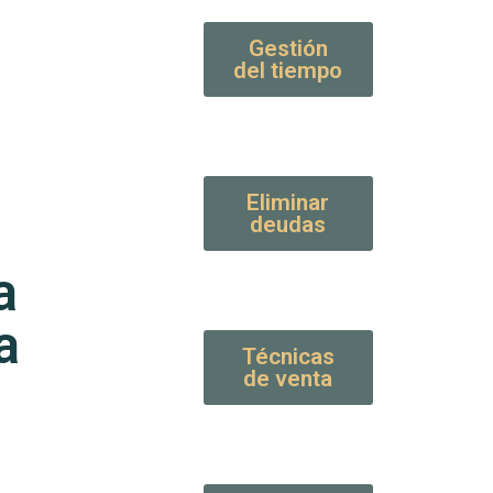
Gestión
del tiempo
Eliminar
deudas
a
a
Técnicas
de venta