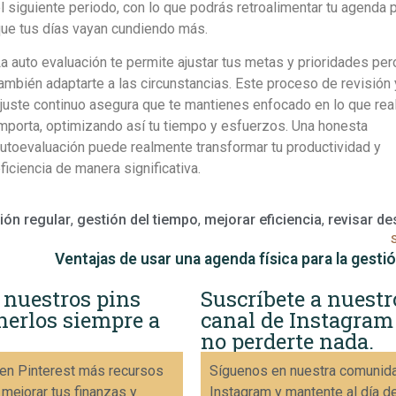
l siguiente periodo, con lo que podrás retroalimentar tu agenda 
ue tus días vayan cundiendo más.
a auto evaluación te permite ajustar tus metas y prioridades per
ambién adaptarte a las circunstancias. Este proceso de revisión 
juste continuo asegura que te mantienes enfocado en lo que re
mporta, optimizando así tu tiempo y esfuerzos. Una honesta
utoevaluación puede realmente transformar tu productividad y
ficiencia de manera significativa.
ión regular
,
gestión del tiempo
,
mejorar eficiencia
,
revisar d
 nuestros pins
Suscríbete a nuestr
nerlos siempre a
canal de Instagram
no perderte nada.
en Pinterest más recursos
Síguenos en nuestra comunid
 mejorar tus finanzas y
Instagram y mantente al día d