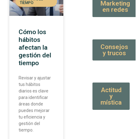
Marketing
TIEMPO
en redes
Cómo los
hábitos
Consejos
afectan la
y trucos
gestión del
tiempo
Revisar y ajustar
tus hábitos
Actitud
diarios es clave
y
para identificar
mística
áreas donde
puedes mejorar
tu eficiencia y
gestión del
tiempo.