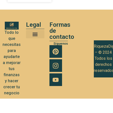
Legal
Formas
de
Todo lo
contacto
que
Términos y Condiciones de Uso
Política de privacidad
Política de Cookies
Síguenos
necesitas
RiquezaDig
para
– © 2024
ayudarte
Todos los
a mejorar
derechos
tus
reservado
finanzas
y hacer
crecer tu
negocio