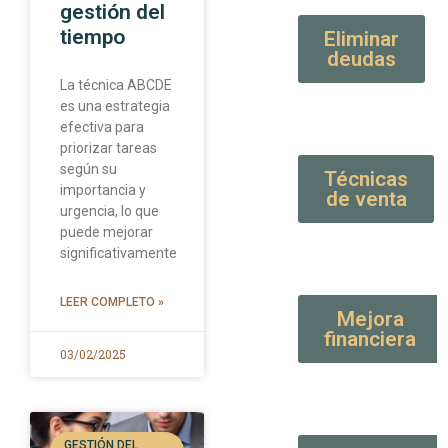
gestión del
tiempo
Eliminar
deudas
La técnica ABCDE
es una estrategia
efectiva para
priorizar tareas
según su
Técnicas
importancia y
de venta
urgencia, lo que
puede mejorar
significativamente
LEER COMPLETO »
Mejora
financiera
03/02/2025
GESTIÓN DEL