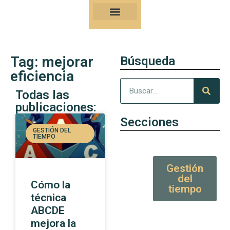
Nuestro Kung-Fu
Consejos y artículos de alto valor
Tag: mejorar
Búsqueda
eficiencia
Todas las
publicaciones:
Secciones
GESTIÓN DEL
TIEMPO
Gestión
del
Cómo la
tiempo
técnica
ABCDE
mejora la