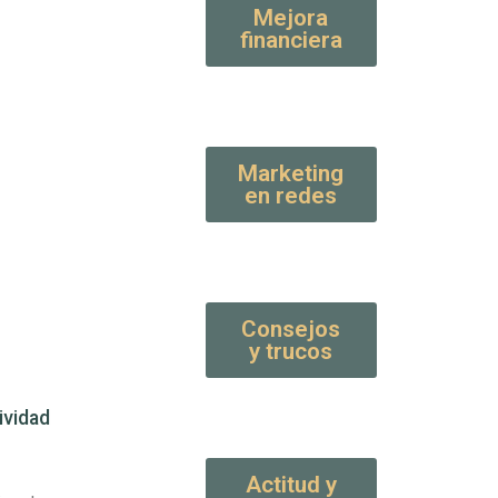
Mejora
financiera
Marketing
en redes
Consejos
y trucos
ividad
Actitud y