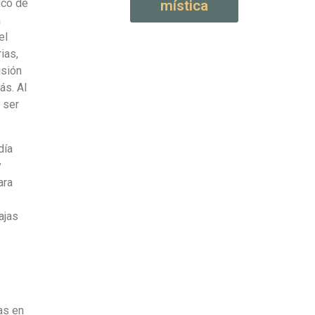
ico de
mística
a
el
ias,
isión
ás. Al
 ser
día
y
ara
ajas
as en