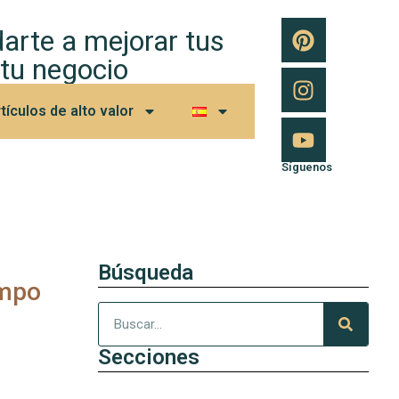
arte a mejorar tus
 tu negocio
tículos de alto valor
Síguenos
Búsqueda
empo
Secciones