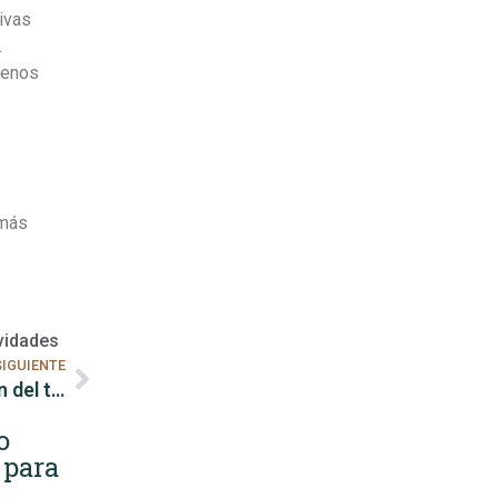
ivas
.
menos
 más
ividades
SIGUIENTE
La importancia de la autoevaluación en la gestión del tiempo
o
 para