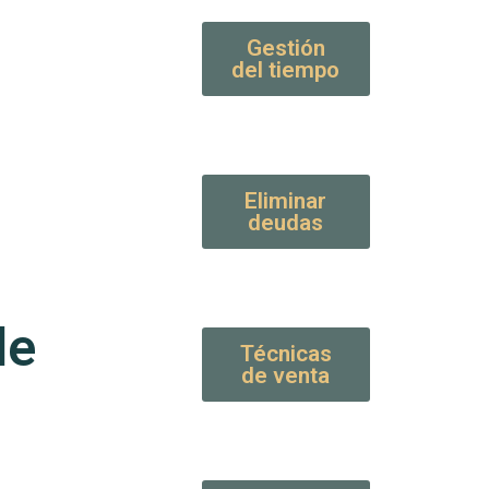
Gestión
del tiempo
Eliminar
deudas
de
Técnicas
de venta