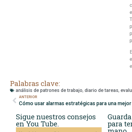
c
e
T
p
p
p
E
e
e
Palabras clave:
análisis de patrones de trabajo
,
diario de tareas
,
evalu
ANTERIOR
Sigue nuestros consejos
Guarda
en You Tube.
para te
mano.