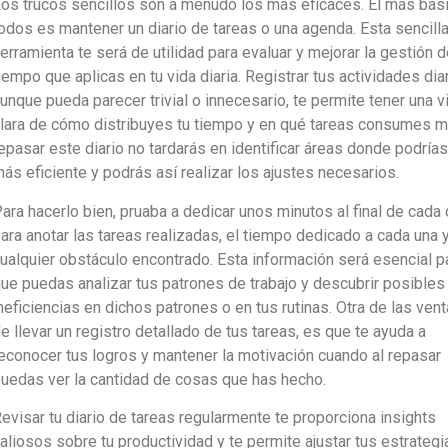
os trucos sencillos son a menudo los más eficaces. El más bás
odos es mantener un diario de tareas o una agenda. Esta sencill
erramienta te será de utilidad para evaluar y mejorar la gestión d
iempo que aplicas en tu vida diaria. Registrar tus actividades diar
unque pueda parecer trivial o innecesario, te permite tener una v
lara de cómo distribuyes tu tiempo y en qué tareas consumes m
epasar este diario no tardarás en identificar áreas donde podrías
ás eficiente y podrás así realizar los ajustes necesarios.
ara hacerlo bien, pruaba a dedicar unos minutos al final de cada 
ara anotar las tareas realizadas, el tiempo dedicado a cada una 
ualquier obstáculo encontrado. Esta información será esencial p
ue puedas analizar tus patrones de trabajo y descubrir posibles
neficiencias en dichos patrones o en tus rutinas. Otra de las vent
e llevar un registro detallado de tus tareas, es que te ayuda a
econocer tus logros y mantener la motivación cuando al repasar
uedas ver la cantidad de cosas que has hecho.
evisar tu diario de tareas regularmente te proporciona insights
aliosos sobre tu productividad y te permite ajustar tus estrategi