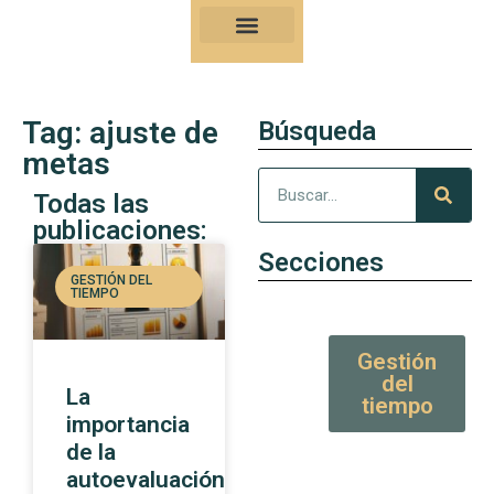
Nuestro Kung-Fu
Consejos y artículos de alto valor
Tag: ajuste de
Búsqueda
metas
Todas las
publicaciones:
Secciones
GESTIÓN DEL
TIEMPO
Gestión
del
La
tiempo
importancia
de la
autoevaluación