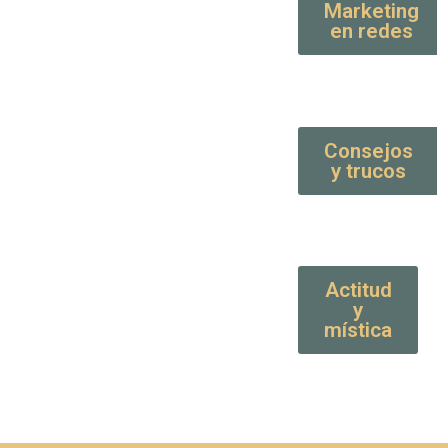
Marketing
en redes
Consejos
y trucos
Actitud
y
mística