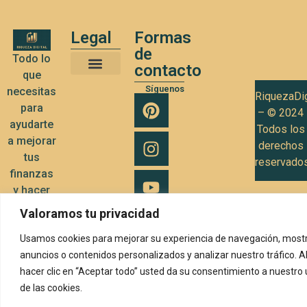
Legal
Formas
de
Todo lo
contacto
que
Términos y Condiciones de Uso
Política de privacidad
Política de Cookies
Síguenos
necesitas
RiquezaDig
para
– © 2024
ayudarte
Todos los
a mejorar
derechos
tus
reservado
finanzas
y hacer
crecer tu
Valoramos tu privacidad
negocio
Usamos cookies para mejorar su experiencia de navegación, mostr
anuncios o contenidos personalizados y analizar nuestro tráfico. A
hacer clic en “Aceptar todo” usted da su consentimiento a nuestro
de las cookies.