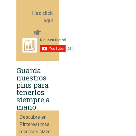
Haz click
aquí
Guarda
nuestros
pins para
tenerlos
siempre a
mano.
Descubre en
Pinterest más
recursos clave