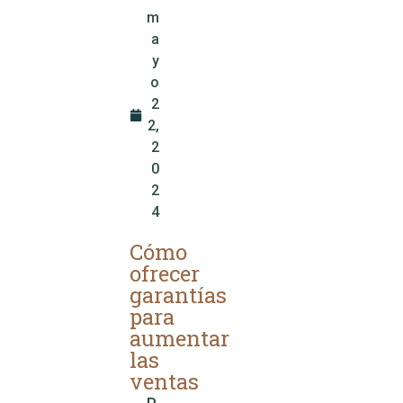
m
a
y
o
2
2,
2
0
2
4
Cómo
ofrecer
garantías
para
aumentar
las
ventas