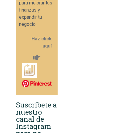
para mejorar tus
finanzas y
expandir tu
negocio.
Haz click
aquí
Suscríbete a
nuestro
canal de
Instagram