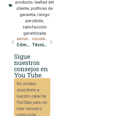
producto
,
lealtad del
cliente
,
políticas de
garantía
,
riesgo
percibido
,
satisfacción
garantizada
ANTERIOR
SIGUIENTE
Cómo usar testimonios para aumentar la confianza del cliente
Técnicas para crear escasez en el mercado
Sigue
nuestros
consejos en
You Tube.
No olvides
suscribirte a
nuestro canal de
YouTube para ver
más consejos
como este.