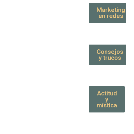
Marketing
en redes
Consejos
y trucos
Actitud
y
mística