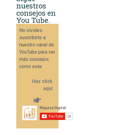
nuestros
consejos en
You Tube.
No olvides
suscribirte a
nuestro canal de
YouTube para ver
más consejos
como este.
Haz click
aquí