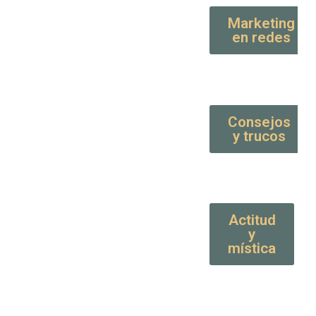
Marketing
en redes
Consejos
y trucos
Actitud
y
mística