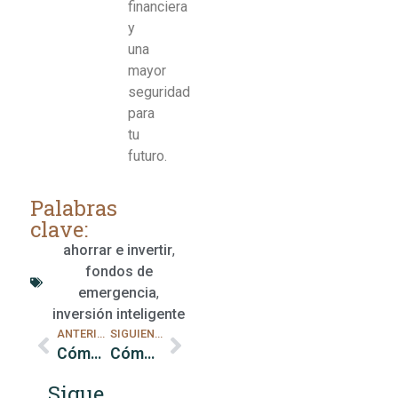
financiera
y
una
mayor
seguridad
para
tu
futuro.
Palabras
clave:
ahorrar e invertir
,
fondos de
emergencia
,
inversión inteligente
ANTERIOR
SIGUIENTE
Cómo Reducir Gastos Superfluos
Cómo Reducir Deudas de Alta Tasa de Interés
Sigue