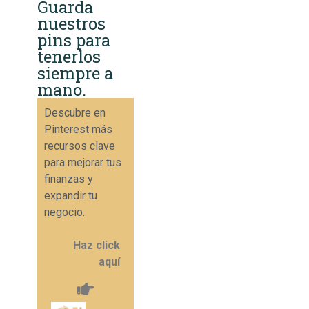
Guarda
nuestros
pins para
tenerlos
siempre a
mano.
Descubre en
Pinterest más
recursos clave
para mejorar tus
finanzas y
expandir tu
negocio.
Haz click
aquí