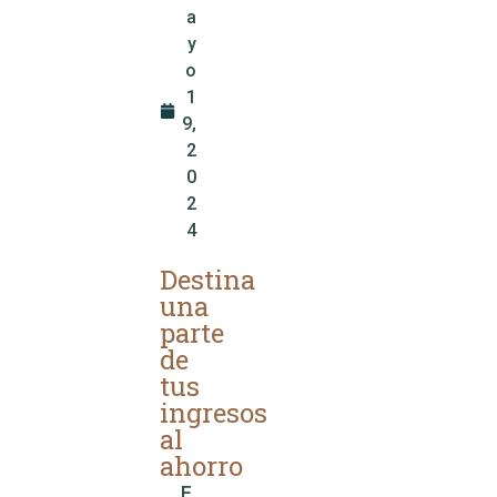
a
y
o
1
9,
2
0
2
4
Destina
una
parte
de
tus
ingresos
al
ahorro
E