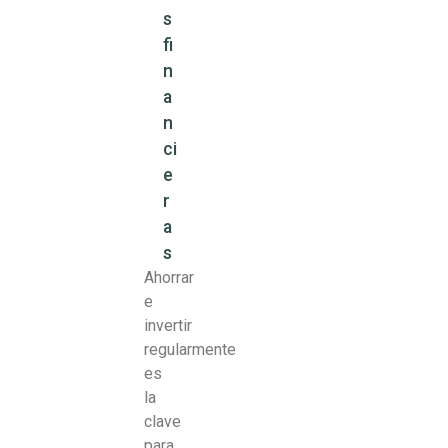
s
fi
n
a
n
ci
e
r
a
s
Ahorrar
e
invertir
regularmente
es
la
clave
para