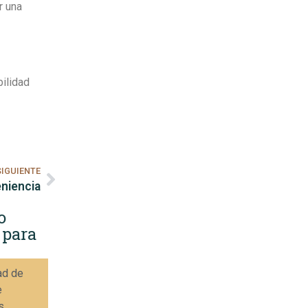
r una
bilidad
SIGUIENTE
eniencia
o
 para
ad de
e
s.