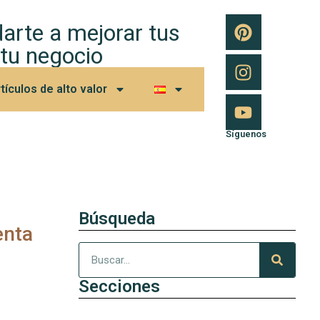
arte a mejorar tus
 tu negocio
tículos de alto valor
Síguenos
Búsqueda
enta
Secciones