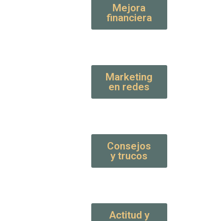
Mejora
financiera
Marketing
en redes
Consejos
y trucos
Actitud y