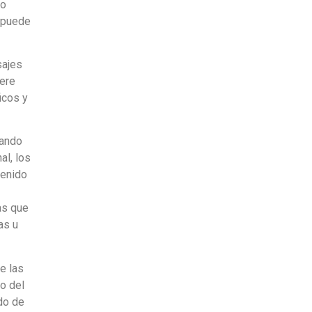
do
e puede
sajes
iere
icos y
zando
al, los
tenido
as que
as u
e las
ro del
do de