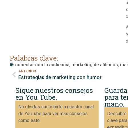
u
s
c
A
r
d
Palabras clave:
conectar con la audiencia
,
marketing de afiliados
,
mar
ANTERIOR
Estrategias de marketing con humor
Sigue nuestros consejos
Guarda
en You Tube.
para te
mano.
No olvides suscribirte a nuestro canal
de YouTube para ver más consejos
Descubre 
como este.
clave para
expandir t