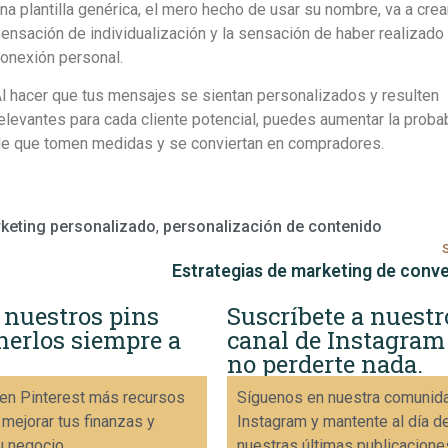
na plantilla genérica, el mero hecho de usar su nombre, va a crea
ensación de individualización y la sensación de haber realizado
onexión personal.
l hacer que tus mensajes se sientan personalizados y resulten
elevantes para cada cliente potencial, puedes aumentar la proba
e que tomen medidas y se conviertan en compradores.
keting personalizado
,
personalización de contenido
Estrategias de marketing de conv
 nuestros pins
Suscríbete a nuestr
nerlos siempre a
canal de Instagram
no perderte nada.
en Pinterest más recursos
Síguenos en nuestra comunid
 mejorar tus finanzas y
Instagram y mantente al día d
u negocio.
nuestras últimas publicacione