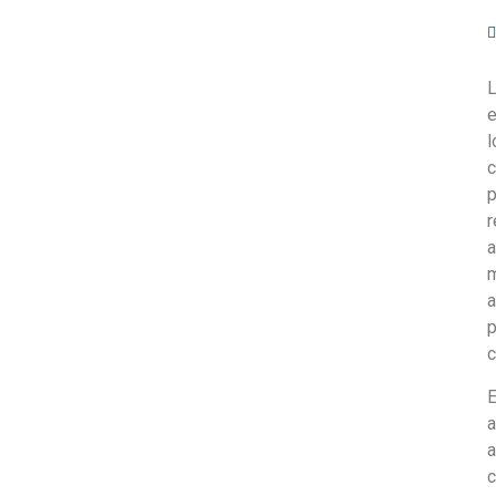
L
e
l
c
p
r
a
m
a
p
c
E
a
a
c