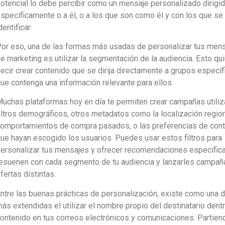
otencial lo debe percibir como un mensaje personalizado dirigi
specíficamente o a él, o a los que son como él y con los que s
dentificar.
or eso, una de las formas más usadas de personalizar tus men
e marketing es utilizar la segmentación de la audiencia. Esto qu
ecir crear contenido que se dirija directamente a grupos específ
ue contenga una información relevante para ellos.
uchas plataformas hoy en día te permiten crear campañas utili
iltros demográficos, otros metadatos como la localización region
omportamientos de compra pasados, o las preferencias de con
ue hayan escogido los usuarios. Puedes usar estos filtros para
ersonalizar tus mensajes y ofrecer recomendaciones específic
esuenen con cada segmento de tu audiencia y lanzarles campañ
fertas distintas.
ntre las buenas prácticas de personalización, existe como una d
ás extendidas el utilizar el nombre propio del destinatario dent
ontenido en tus correos electrónicos y comunicaciones. Partien