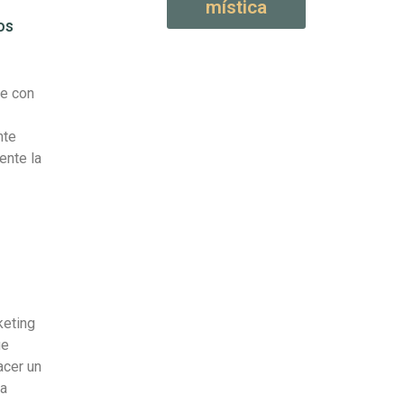
mística
os
re con
nte
ente la
keting
ue
acer un
ia