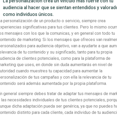
La personalización crea un vínculo más fuerte con tu
audiencia al hacer que se sientan entendidos y valorad
como individuos únicos.
a personalización de un producto o servicio, siempre crea
xperiencias significativas para tus clientes. Pero lo mismo ocur
os mensajes con los que la comunicas, y en general con todo tu
ontenido de marketing. Si los mensajes que ofreces van realme
ersonalizados para audiencia objetivo, van a ayudarte a que aum
elevancia de tu contenido y su significado, tanto para tu propia
udiencia de clientes potenciales, como para la plataforma de
arketing que uses, en donde sin duda aumentarás en nivel de
utoridad cuando muestres tu capacidad para aumentar la
ersonalización de tus campañas y con ella la relevancia de tu
ontenido será además aumentada por la propia plataforma.
n general siempre debes tratar de adaptar tus mensajes de mar
 las necesidades individuales de tus clientes potenciales, porq
unque dicha adaptación pueda ser genérica, ya que no puedes h
ontenido distinto para cada cliente, cada individuo de tu audienc