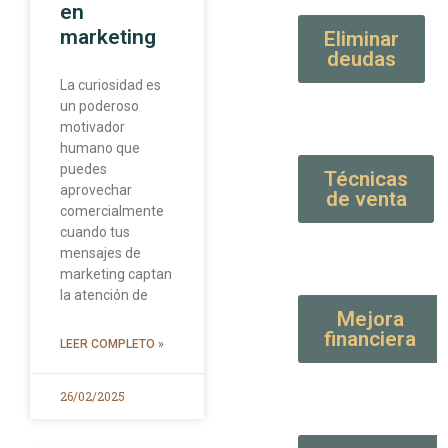
en
marketing
Eliminar
deudas
La curiosidad es
un poderoso
motivador
humano que
puedes
Técnicas
aprovechar
de venta
comercialmente
cuando tus
mensajes de
marketing captan
la atención de
Mejora
financiera
LEER COMPLETO »
26/02/2025