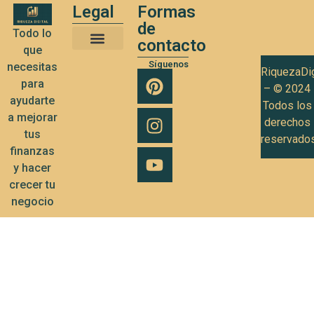
Legal
Formas
de
Todo lo
contacto
que
Términos y Condiciones de Uso
Política de privacidad
Política de Cookies
Síguenos
necesitas
RiquezaDig
para
– © 2024
ayudarte
Todos los
a mejorar
derechos
tus
reservado
finanzas
y hacer
crecer tu
negocio