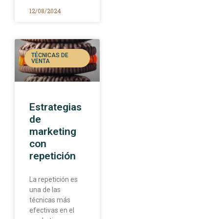
12/08/2024
TÉCNICAS DE
VENTA
Estrategias
de
marketing
con
repetición
La repetición es
una de las
técnicas más
efectivas en el