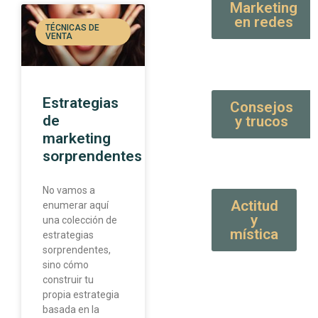
Marketing
en redes
TÉCNICAS DE
VENTA
Estrategias
Consejos
de
y trucos
marketing
sorprendentes
No vamos a
Actitud
enumerar aquí
y
una colección de
mística
estrategias
sorprendentes,
sino cómo
construir tu
propia estrategia
basada en la