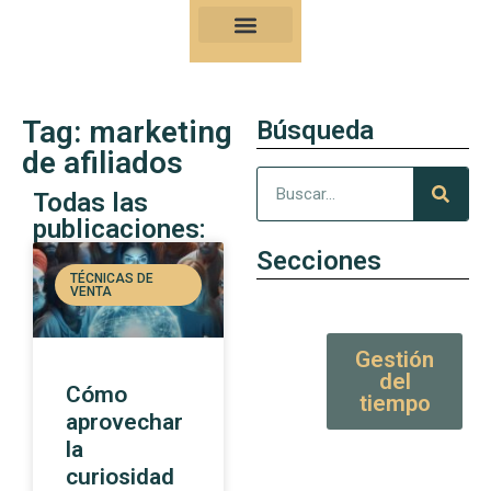
Nuestro Kung-Fu
Consejos y artículos de alto valor
Tag: marketing
Búsqueda
de afiliados
Todas las
publicaciones:
Secciones
TÉCNICAS DE
VENTA
Gestión
del
Cómo
tiempo
aprovechar
la
curiosidad