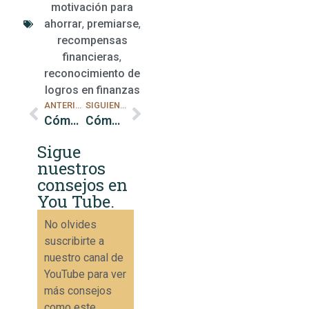
motivación para
ahorrar
,
premiarse
,
recompensas
financieras
,
reconocimiento de
logros en finanzas
ANTERIOR
SIGUIENTE
Cómo Controlar los Impulsos de Compra
Cómo evaluar y ajustar tus hábitos de gasto
Sigue
nuestros
consejos en
You Tube.
No olvides
suscribirte a
nuestro canal de
YouTube para ver
más consejos
como este.