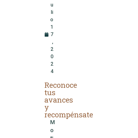
u
li
o
1
7
,
2
0
2
4
Reconoce
tus
avances
y
recompénsate
M
o