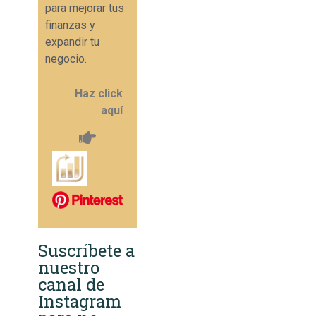
para mejorar tus
finanzas y
expandir tu
negocio.
Haz click
aquí
Suscríbete a
nuestro
canal de
Instagram