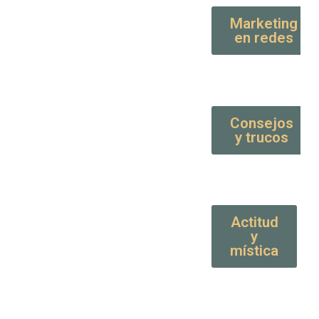
Marketing
en redes
Consejos
y trucos
Actitud
y
mística