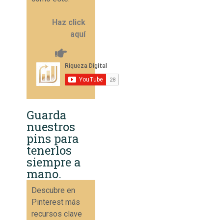
Haz click
aquí
Guarda
nuestros
pins para
tenerlos
siempre a
mano.
Descubre en
Pinterest más
recursos clave