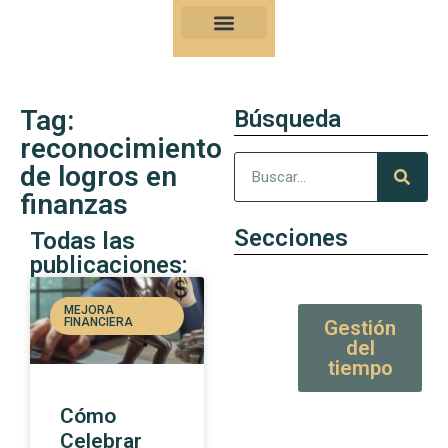
Nuestro Kung-Fu
Consejos y artículos de alto valor
Tag:
Búsqueda
reconocimiento
de logros en
finanzas
Secciones
Todas las
publicaciones:
MEJORA
FINANCIERA
Gestión
del
tiempo
Cómo
Celebrar