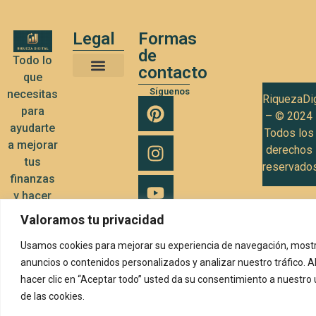
Legal
Formas
de
Todo lo
contacto
que
Términos y Condiciones de Uso
Política de privacidad
Política de Cookies
Síguenos
necesitas
RiquezaDig
para
– © 2024
ayudarte
Todos los
a mejorar
derechos
tus
reservado
finanzas
y hacer
crecer tu
Valoramos tu privacidad
negocio
Usamos cookies para mejorar su experiencia de navegación, mostr
anuncios o contenidos personalizados y analizar nuestro tráfico. A
hacer clic en “Aceptar todo” usted da su consentimiento a nuestro
de las cookies.