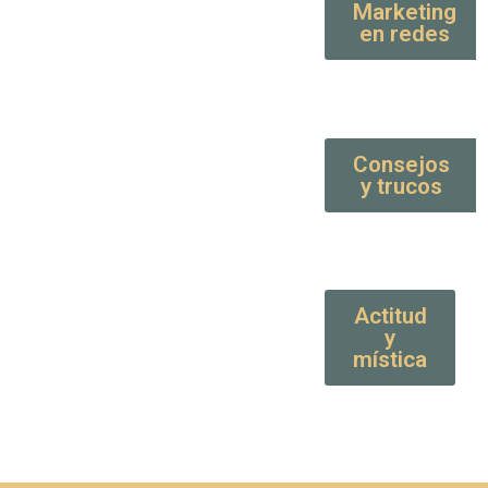
Marketing
en redes
Consejos
y trucos
Actitud
y
mística