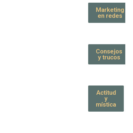
Marketing
en redes
Consejos
y trucos
Actitud
y
mística