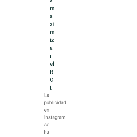
a
m
a
xi
m
iz
a
r
el
R
O
I.
La
publicidad
en
Instagram
se
ha