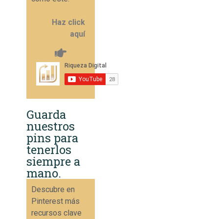
Haz click
aquí
Guarda
nuestros
pins para
tenerlos
siempre a
mano.
Descubre en
Pinterest más
recursos clave