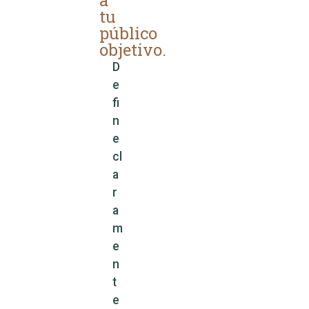
a
tu
público
objetivo.
D
e
fi
n
e
cl
a
r
a
m
e
n
t
e