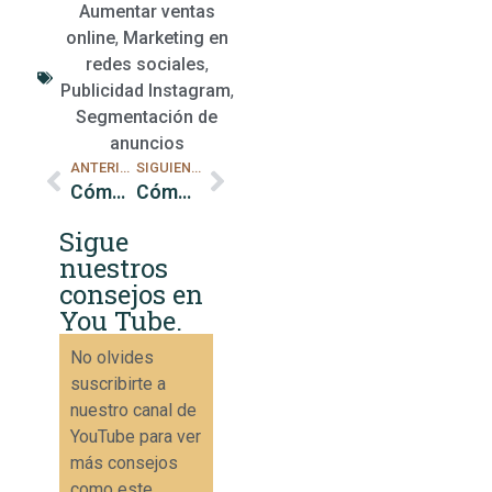
Aumentar ventas
online
,
Marketing en
redes sociales
,
Publicidad Instagram
,
Segmentación de
anuncios
ANTERIOR
SIGUIENTE
Cómo interactuar con seguidores en Instagram para aumentar las ventas
Cómo usar testimonios en Instagram para aumentar las ventas
Sigue
nuestros
consejos en
You Tube.
No olvides
suscribirte a
nuestro canal de
YouTube para ver
más consejos
como este.