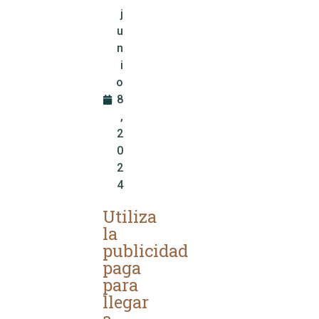
j
u
n
i
o
8
,
2
0
2
4
Utiliza
la
publicidad
paga
para
llegar