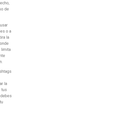
hecho,
so de
busar
les o a
ira la
donde
 limita
nte
n.
ashtags
r la
 tus
a debes
tu