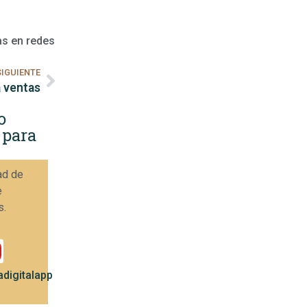
as en redes
SIGUIENTE
a ventas
o
 para
ad de
e
s.
digitalapp