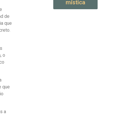
mística
e
ad de
ia que
reto.
os
, o
ico
a
e que
io
s a