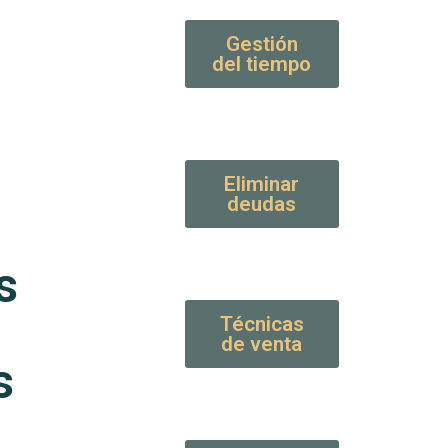
Gestión
del tiempo
Eliminar
deudas
s
Técnicas
de venta
s