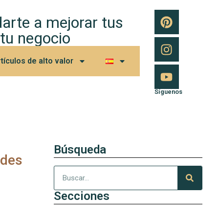
arte a mejorar tus
 tu negocio
tículos de alto valor
Síguenos
Búsqueda
edes
Secciones