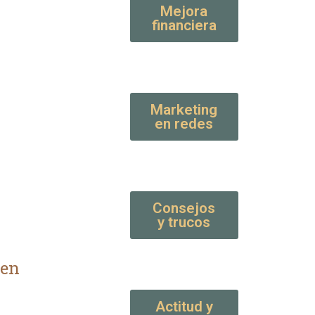
Mejora
financiera
Marketing
en redes
Consejos
y trucos
 en
Actitud y