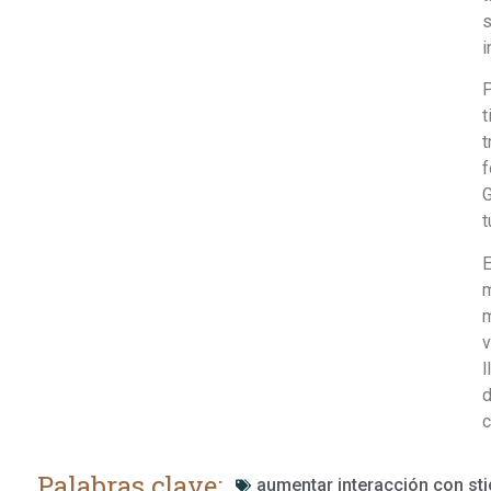
s
i
P
t
t
f
G
t
E
m
m
v
l
d
c
Palabras clave:
aumentar interacción con sti