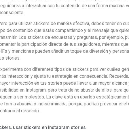
eguidores a interactuar con tu contenido de una forma muchas 
nconsciente.
ero para utilizar stickers de manera efectiva, debes tener en cu
ipo de contenido que estás compartiendo y el mensaje que quie
ransmitir. Los stickers de encuestas y preguntas, por ejemplo, 
omentar la participación directa de tus seguidores, mientras que
IFs y menciones pueden añadir un toque de diversión y persona
us stories.
xperimenta con diferentes tipos de stickers para ver cuáles ge
ás interacción y ajusta tu estrategia en consecuencia. Recuerda,
ayor interacción en tus stories puede llevar a un mayor alcance 
isibilidad en Instagram, pero trata de no abusar de ellos, para q
leguen a ser molestos. La clave está en usarlos estratégicament
e forma abusiva o indiscriminada, porque podrían provocar el ef
ontrario al deseado.
ckers
,
usar stickers en Instagram stories