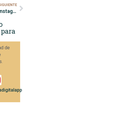
SIGUIENTE
Herramientas para programar publicaciones en Instagram
o
 para
ad de
e
s.
digitalapp