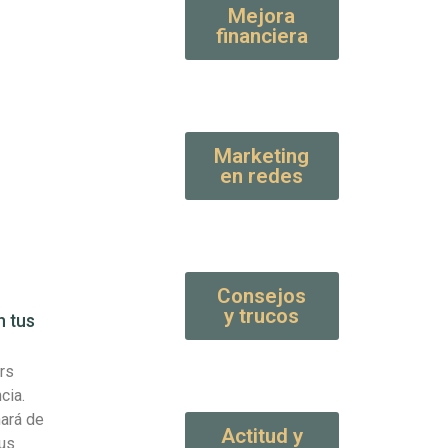
Mejora
financiera
Marketing
en redes
Consejos
y trucos
n tus
rs
cia.
hará de
Actitud y
tus