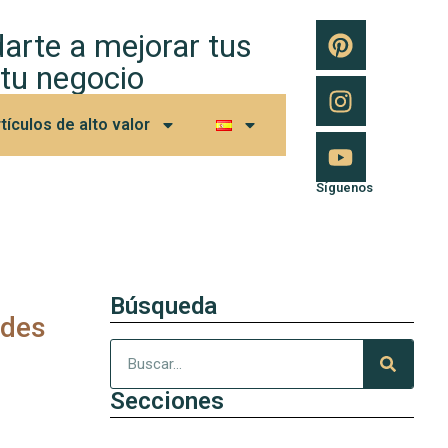
arte a mejorar tus
 tu negocio
tículos de alto valor
Síguenos
Búsqueda
edes
Secciones