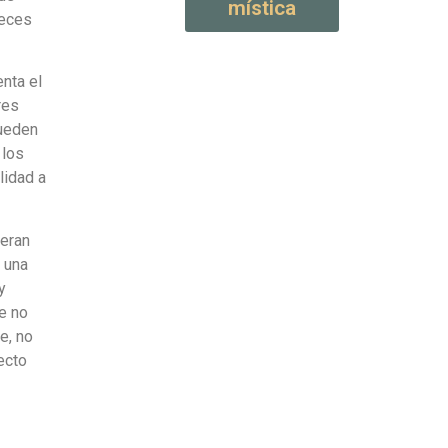
mística
veces
enta el
res
pueden
 los
lidad a
neran
 una
y
ue no
e, no
ecto