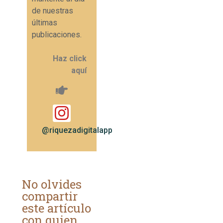
de nuestras
últimas
publicaciones.
Haz click
aquí
@riquezadigitalapp
No olvides
compartir
este artículo
con quien