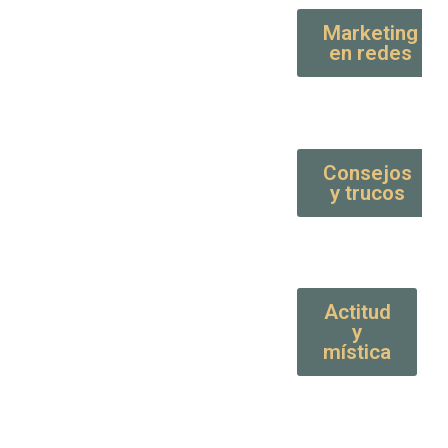
Marketing
en redes
Consejos
y trucos
Actitud
y
mística