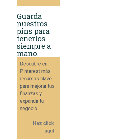
Guarda
nuestros
pins para
tenerlos
siempre a
mano.
Descubre en
Pinterest más
recursos clave
para mejorar tus
finanzas y
expandir tu
negocio.
Haz click
aquí