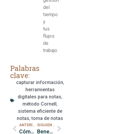
gestión
del
tiempo
y
tus
flujos
de
trabajo.
Palabras
clave:
capturar información
,
herramientas
digitales para notas
,
método Cornell
,
sistema eficiente de
notas
,
toma de notas
ANTERIOR
SIGUIENTE
Cómo definir prioridades para gestionar el tiempo
Beneficios de desconectarse para la gestión del tiempo