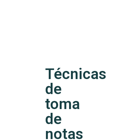
Técnicas
de
toma
de
notas