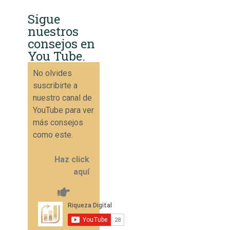
Sigue
nuestros
consejos en
You Tube.
No olvides
suscribirte a
nuestro canal de
YouTube para ver
más consejos
como este.
Haz click
aquí