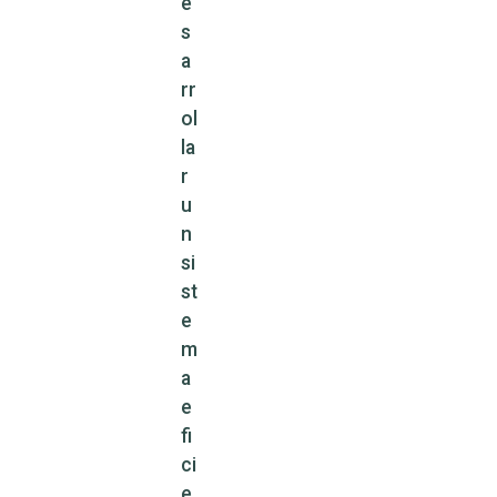
e
s
a
rr
ol
la
r
u
n
si
st
e
m
a
e
fi
ci
e