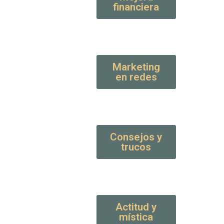
financiera
Marketing
en redes
Consejos y
trucos
Actitud y
mística