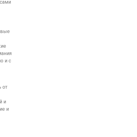
нсами
овые
кие
мания
о и с
 от
й и
ие и