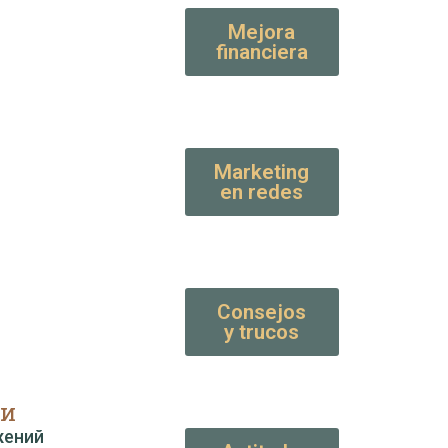
Mejora
financiera
Marketing
en redes
Consejos
y trucos
чи
жений