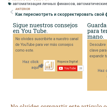
автоматизация личных финансов
,
автоматические
ANTERIOR
Sigue nuestros consejos
Guarda
en You Tube.
para te
mano.
No olvides suscribirte a nuestro canal
de YouTube para ver más consejos
Descubre 
como este.
clave para
expandir t
Haz click
aquí
Haz c
No olvides compartir este artículo c