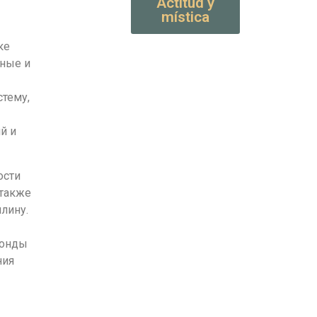
Actitud y
mística
ке
ьные и
стему,
й и
ости
 также
лину.
фонды
ния