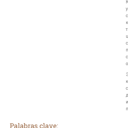
у
с
к
ц
п
с
Э
к
п
Palabras clave: