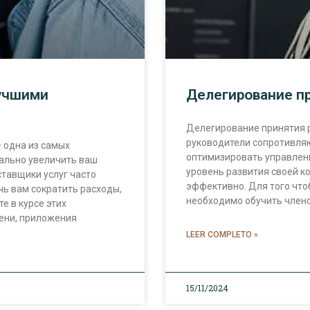
лучшими
Делегирование п
Делегирование принятия р
руководители сопротивляют
 одна из самых
оптимизировать управлен
ально увеличить ваш
уровень развития своей к
тавщики услуг часто
эффективно. Для того что
чь вам сократить расходы,
необходимо обучить члено
е в курсе этих
ени, приложения
LEER COMPLETO »
15/11/2024