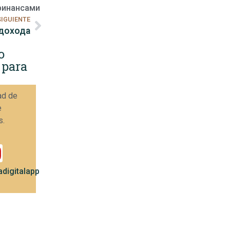
финансами
SIGUIENTE
дохода
o
 para
ad de
e
s.
digitalapp