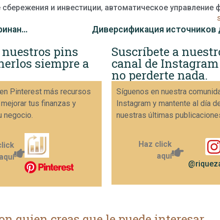
 сбережения и инвестиции
,
автоматическое управление 
Как пересмотреть и скорректировать свой финансовый план
Диверсификация источников 
 nuestros pins
Suscríbete a nuestr
nerlos siempre a
canal de Instagram
no perderte nada.
en Pinterest más recursos
Síguenos en nuestra comunid
 mejorar tus finanzas y
Instagram y mantente al día d
u negocio.
nuestras últimas publicacione
Haz click
lick
aquí
aquí
@riqueza
on quien creas que le puede interesar.