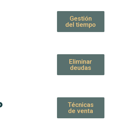
Gestión
del tiempo
Eliminar
deudas
ь
Técnicas
de venta