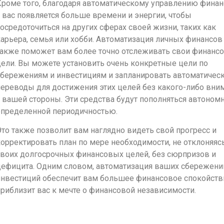
Кроме того, благодаря автоматическому управлению фина
 вас появляется больше времени и энергии, чтобы
осредоточиться на других сферах своей жизни, таких как
арьера, семья или хобби. Автоматизация личных финансов
также поможет вам более точно отслеживать свои финанс
ели. Вы можете установить очень конкретные цели по
сбережениям и инвестициям и запланировать автоматичес
ереводы для достижения этих целей без какого-либо вни
 вашей стороны. Эти средства будут пополняться автономн
определенной периодичностью.
то также позволит вам наглядно видеть свой прогресс и
орректировать план по мере необходимости, не отклоняясь
своих долгосрочных финансовых целей, без сюрпризов и
дефицита. Одним словом, автоматизация ваших сбережени
инвестиций обеспечит вам большее финансовое спокойств
риблизит вас к мечте о финансовой независимости.