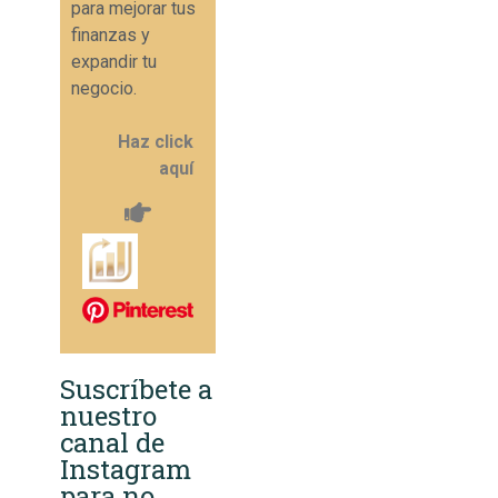
para mejorar tus
finanzas y
expandir tu
negocio.
Haz click
aquí
Suscríbete a
nuestro
canal de
Instagram
para no