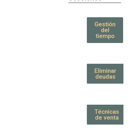
Gestión
del
tiempo
Eliminar
deudas
Técnicas
de venta