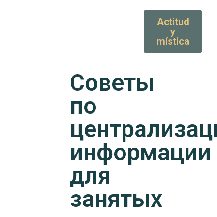
Actitud
y
mística
Советы
по
централизац
информации
для
занятых