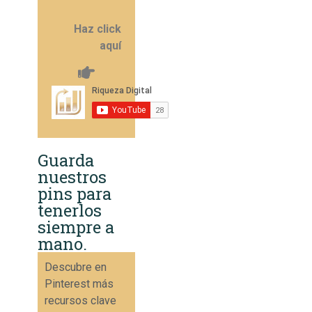
Haz click
aquí
Guarda
nuestros
pins para
tenerlos
siempre a
mano.
Descubre en
Pinterest más
recursos clave