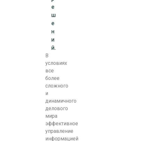
е
ш
е
н
и
й.
В
условиях
все
более
сложного
и
динамичного
делового
мира
эффективное
управление
информацией