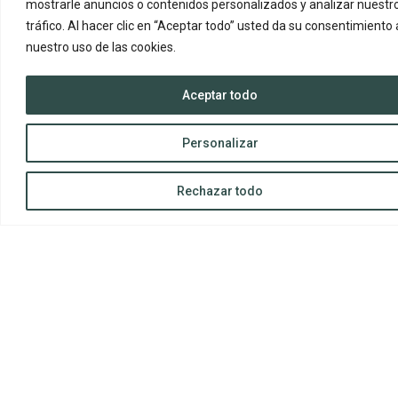
mostrarle anuncios o contenidos personalizados y analizar nuestr
временем
tráfico. Al hacer clic en “Aceptar todo” usted da su consentimiento 
03/02/2025
nuestro uso de las cookies.
Вы узнаете, как использовать технику ABCDE в своей
повседневной жизни, чтобы принимать более
Aceptar todo
взвешенные решения и эффективнее использовать свое
время. Эту технику легко освоить и применить, потому
что она проста. Она была разработана
Personalizar
Leer más »
Rechazar todo