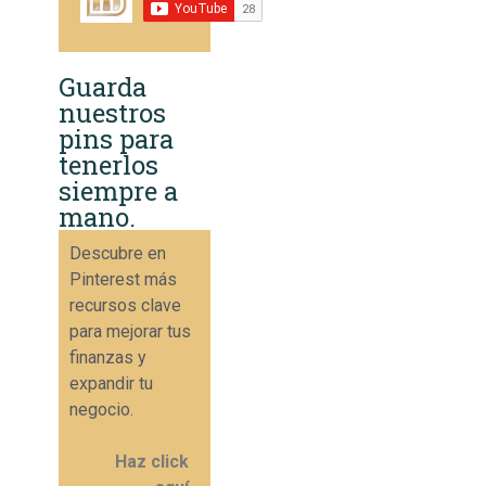
Guarda
nuestros
pins para
tenerlos
siempre a
mano.
Descubre en
Pinterest más
recursos clave
para mejorar tus
finanzas y
expandir tu
negocio.
Haz click