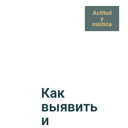
Actitud
y
mística
Как
выявить
и