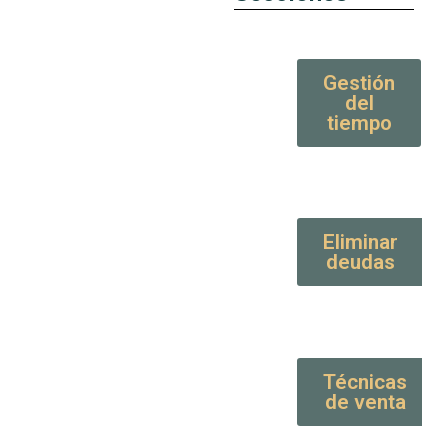
Gestión
del
tiempo
Eliminar
deudas
Técnicas
de venta