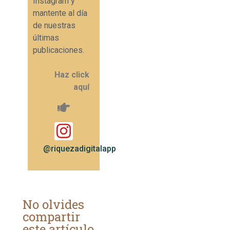
Instagram y
mantente al día
de nuestras
últimas
publicaciones.
Haz click
aquí
@riquezadigitalapp
No olvides
compartir
este artículo