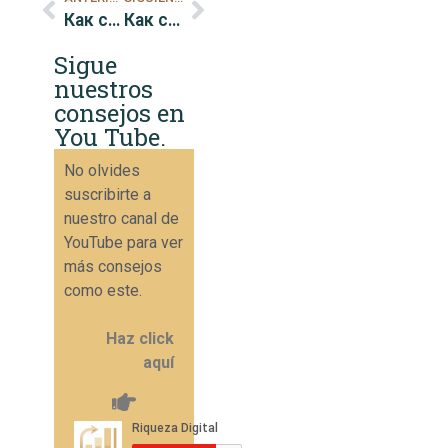
Как сэкономить деньги, обмениваясь услугами
Как сэкономить деньги, готовя дома
Sigue
nuestros
consejos en
You Tube.
No olvides
suscribirte a
nuestro canal de
YouTube para ver
más consejos
como este.
Haz click
aquí