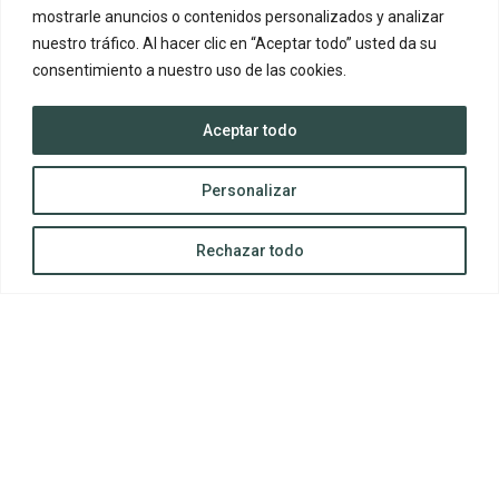
mostrarle anuncios o contenidos personalizados y analizar
nuestro tráfico. Al hacer clic en “Aceptar todo” usted da su
consentimiento a nuestro uso de las cookies.
Aceptar todo
Personalizar
Как поддерживать эффективный баланс
Rechazar todo
между работой и личной жизнью
24/02/2025
Если у вас его нет, вы должны как можно скорее
установить правильный баланс между работой и личной
жизнью и поддерживать его в течение всей недели,
чтобы он был действительно эффективным и
положительно влиял
Leer más »