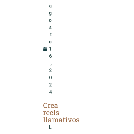
a
g
o
s
t
o
1
6
,
2
0
2
4
Crea
reels
llamativos
L