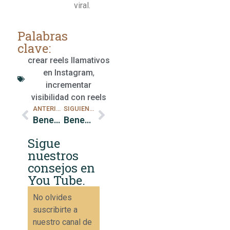
viral.
Palabras
clave:
crear reels llamativos
en Instagram
,
incrementar
visibilidad con reels
ANTERIOR
SIGUIENTE
Beneficios de publicar tutoriales en IGTV
Beneficios de colaborar con influencers locales
Sigue
nuestros
consejos en
You Tube.
No olvides
suscribirte a
nuestro canal de