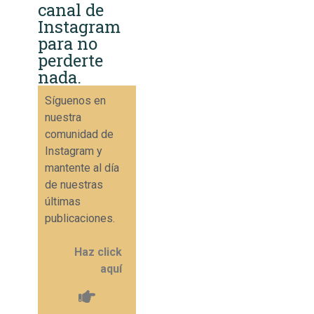
canal de
Instagram
para no
perderte
nada.
Síguenos en
nuestra
comunidad de
Instagram y
mantente al día
de nuestras
últimas
publicaciones.
Haz click
aquí