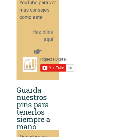
YouTube para ver
más consejos
como este.
Haz click
aquí
Guarda
nuestros
pins para
tenerlos
siempre a
mano.
Descubre en