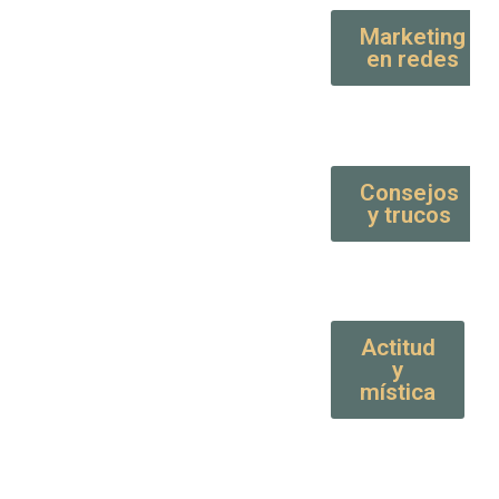
Marketing
en redes
Consejos
y trucos
Actitud
y
mística