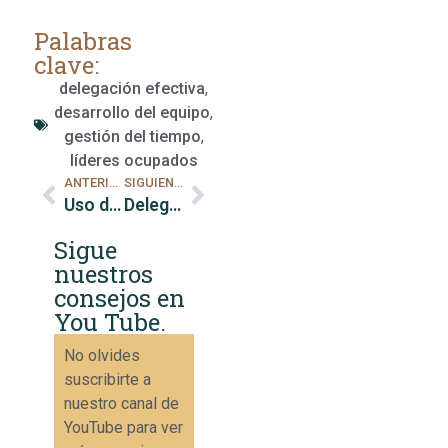
Palabras
clave:
delegación efectiva
,
desarrollo del equipo
,
gestión del tiempo
,
líderes ocupados
ANTERIOR
SIGUIENTE
Uso de listas de tareas para líderes ocupados
Delegación de la toma de decisiones para líderes ocupados
Sigue
nuestros
consejos en
You Tube.
No olvides
suscribirte a
nuestro canal de
YouTube para ver