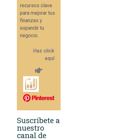
recursos clave
para mejorar tus
finanzas y
expandir tu
negocio.
Haz click
aquí
Suscríbete a
nuestro
canal de