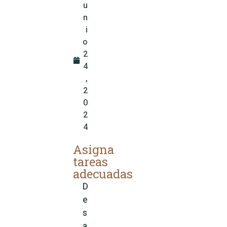
u
n
i
o
2
4
,
2
0
2
4
Asigna
tareas
adecuadas
D
e
s
a