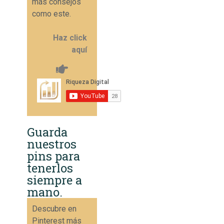
más consejos
como este.
Haz click
aquí
Guarda
nuestros
pins para
tenerlos
siempre a
mano.
Descubre en
Pinterest más