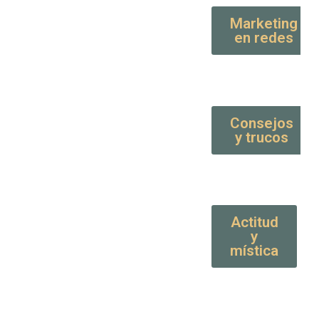
Marketing
en redes
Consejos
y trucos
Actitud
y
mística