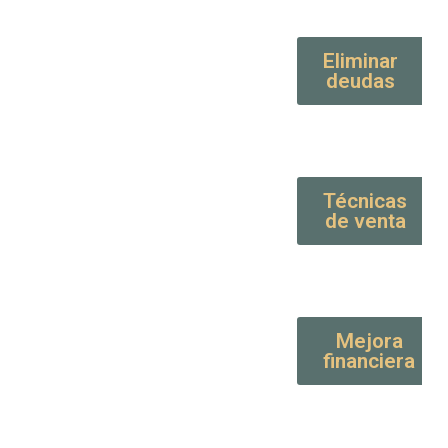
Eliminar
deudas
Técnicas
de venta
Mejora
financiera