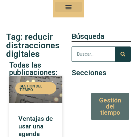
Nuestro Kung-Fu
Consejos y artículos de alto valor
Tag: reducir
Búsqueda
distracciones
digitales
Todas las
publicaciones:
Secciones
GESTIÓN DEL
TIEMPO
Gestión
del
tiempo
Ventajas de
usar una
agenda