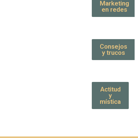
Marketing
en redes
Consejos
y trucos
Actitud
y
mística