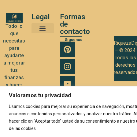
Legal
Formas
de
Todo lo
contacto
que
Términos y Condiciones de Uso
Política de privacidad
Política de Cookies
Síguenos
necesitas
RiquezaDig
para
– © 2024
ayudarte
Todos los
a mejorar
derechos
tus
reservado
finanzas
y hacer
crecer tu
Valoramos tu privacidad
negocio
Usamos cookies para mejorar su experiencia de navegación, mostr
anuncios o contenidos personalizados y analizar nuestro tráfico. A
hacer clic en “Aceptar todo” usted da su consentimiento a nuestro
de las cookies.