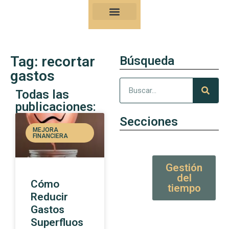
Nuestro Kung-Fu
Consejos y artículos de alto valor
Tag: recortar
Búsqueda
gastos
Todas las
publicaciones:
Secciones
MEJORA
FINANCIERA
Gestión
del
Cómo
tiempo
Reducir
Gastos
Superfluos