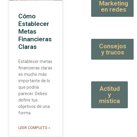
Marketing
en redes
Cómo
Establecer
Metas
Financieras
Consejos
Claras
y trucos
Establecer metas
financieras claras
es mucho más
importante de lo
que podría
Actitud
parecer. Debes
y
mística
definir tus
objetivos de una
forma
LEER COMPLETO »