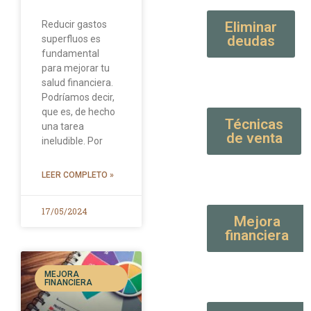
Reducir gastos
Eliminar
deudas
superfluos es
fundamental
para mejorar tu
salud financiera.
Podríamos decir,
que es, de hecho
Técnicas
una tarea
de venta
ineludible. Por
LEER COMPLETO »
17/05/2024
Mejora
financiera
MEJORA
FINANCIERA