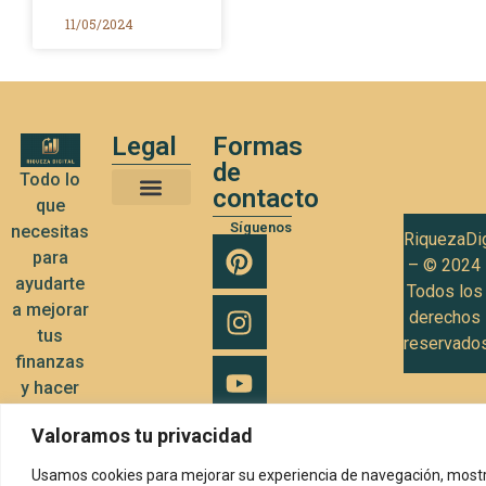
11/05/2024
Legal
Formas
de
Todo lo
contacto
que
Términos y Condiciones de Uso
Política de privacidad
Política de Cookies
Síguenos
necesitas
RiquezaDig
para
– © 2024
ayudarte
Todos los
a mejorar
derechos
tus
reservado
finanzas
y hacer
crecer tu
Valoramos tu privacidad
negocio
Usamos cookies para mejorar su experiencia de navegación, mostr