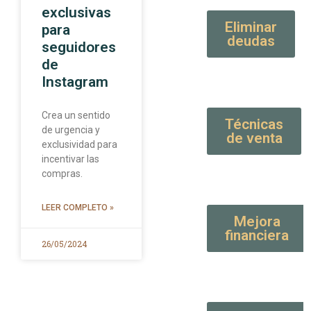
exclusivas
Eliminar
para
deudas
seguidores
de
Instagram
Crea un sentido
Técnicas
de urgencia y
de venta
exclusividad para
incentivar las
compras.
LEER COMPLETO »
Mejora
financiera
26/05/2024