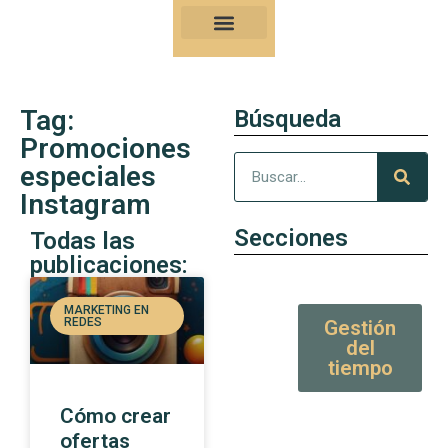
Nuestro Kung-Fu
Consejos y artículos de alto valor
Tag:
Búsqueda
Promociones
especiales
Instagram
Secciones
Todas las
publicaciones:
MARKETING EN
REDES
Gestión
del
tiempo
Cómo crear
ofertas