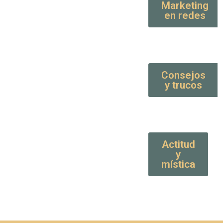
Marketing
en redes
Consejos
y trucos
Actitud
y
mística