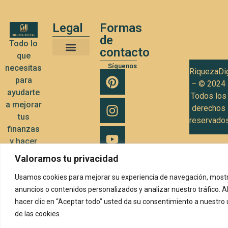
Legal
Formas
de
Todo lo
contacto
que
Términos y Condiciones de Uso
Política de privacidad
Política de Cookies
Síguenos
necesitas
RiquezaDig
para
– © 2024
ayudarte
Todos los
a mejorar
derechos
tus
reservado
finanzas
y hacer
crecer tu
Valoramos tu privacidad
negocio
Usamos cookies para mejorar su experiencia de navegación, mostr
anuncios o contenidos personalizados y analizar nuestro tráfico. A
hacer clic en “Aceptar todo” usted da su consentimiento a nuestro
de las cookies.