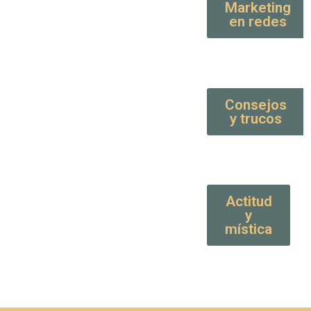
Marketing
en redes
Consejos
y trucos
Actitud
y
mística