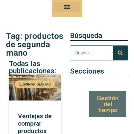
Nuestro Kung-Fu
Consejos y artículos de alto valor
Tag: productos
Búsqueda
de segunda
mano
Todas las
publicaciones:
Secciones
ELIMINAR DEUDAS
Gestión
del
tiempo
Ventajas de
comprar
productos