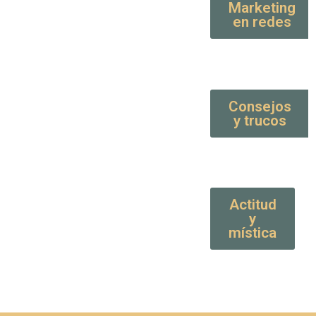
Marketing
en redes
Consejos
y trucos
Actitud
y
mística