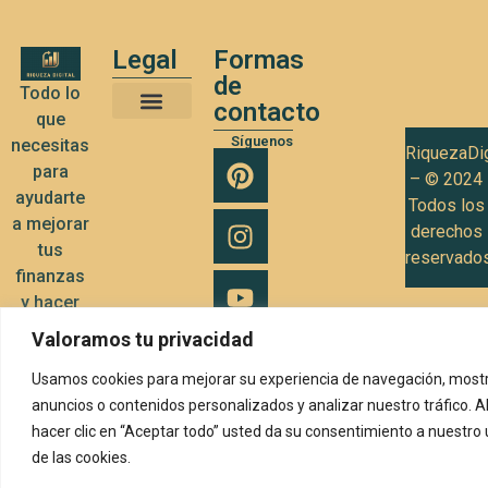
Legal
Formas
de
Todo lo
contacto
que
Términos y Condiciones de Uso
Política de privacidad
Política de Cookies
Síguenos
necesitas
RiquezaDig
para
– © 2024
ayudarte
Todos los
a mejorar
derechos
tus
reservado
finanzas
y hacer
crecer tu
Valoramos tu privacidad
negocio
Usamos cookies para mejorar su experiencia de navegación, mostr
anuncios o contenidos personalizados y analizar nuestro tráfico. A
hacer clic en “Aceptar todo” usted da su consentimiento a nuestro
de las cookies.