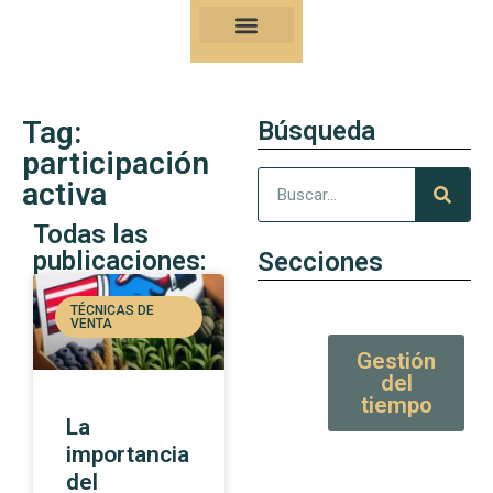
Nuestro Kung-Fu
Consejos y artículos de alto valor
Tag:
Búsqueda
participación
activa
Todas las
publicaciones:
Secciones
TÉCNICAS DE
VENTA
Gestión
del
tiempo
La
importancia
del