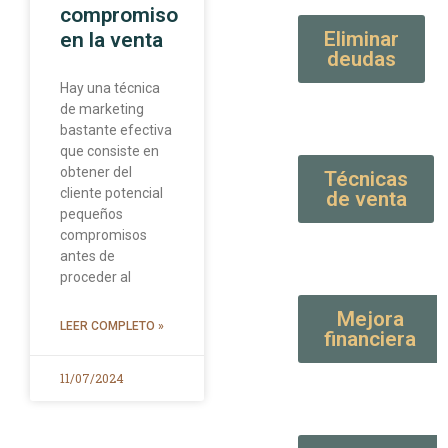
compromiso
Eliminar
en la venta
deudas
Hay una técnica
de marketing
bastante efectiva
que consiste en
obtener del
Técnicas
cliente potencial
de venta
pequeños
compromisos
antes de
proceder al
Mejora
LEER COMPLETO »
financiera
11/07/2024