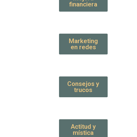
financiera
Marketing
en redes
Consejos y
trucos
Actitud y
mística