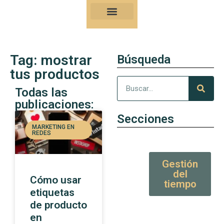
Nuestro Kung-Fu
Consejos y artículos de alto valor
Tag: mostrar
Búsqueda
tus productos
Todas las
publicaciones:
Secciones
MARKETING EN
REDES
Gestión
del
Cómo usar
tiempo
etiquetas
de producto
en