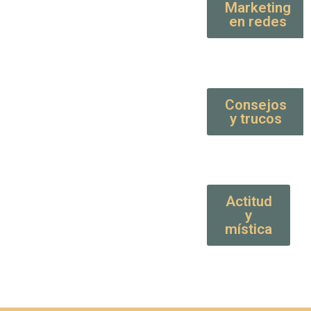
Marketing
en redes
Consejos
y trucos
Actitud
y
mística