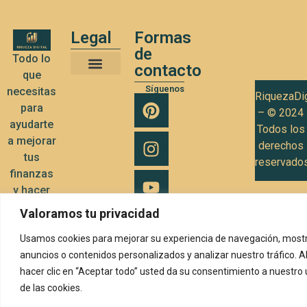
Legal
Formas
de
Todo lo
contacto
que
Términos y Condiciones de Uso
Política de privacidad
Política de Cookies
Síguenos
necesitas
RiquezaDig
para
– © 2024
ayudarte
Todos los
a mejorar
derechos
tus
reservado
finanzas
y hacer
crecer tu
Valoramos tu privacidad
negocio
Usamos cookies para mejorar su experiencia de navegación, mostr
anuncios o contenidos personalizados y analizar nuestro tráfico. A
hacer clic en “Aceptar todo” usted da su consentimiento a nuestro
de las cookies.