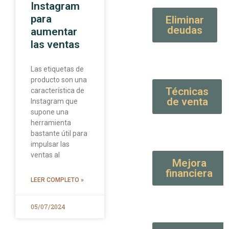
Instagram
para
Eliminar
deudas
aumentar
las ventas
Las etiquetas de
producto son una
Técnicas
característica de
de venta
Instagram que
supone una
herramienta
bastante útil para
impulsar las
ventas al
Mejora
financiera
LEER COMPLETO »
05/07/2024