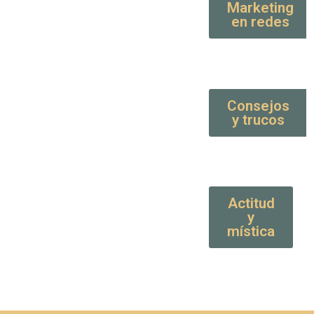
Marketing
en redes
Consejos
y trucos
Actitud
y
mística