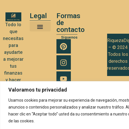
Legal
Formas
de
Todo lo
contacto
que
Términos y Condiciones de Uso
Política de privacidad
Política de Cookies
Síguenos
necesitas
RiquezaDig
para
– © 2024
ayudarte
Todos los
a mejorar
derechos
tus
reservado
finanzas
y hacer
crecer tu
Valoramos tu privacidad
negocio
Usamos cookies para mejorar su experiencia de navegación, mostr
anuncios o contenidos personalizados y analizar nuestro tráfico. A
hacer clic en “Aceptar todo” usted da su consentimiento a nuestro
de las cookies.