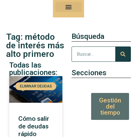
Nuestro Kung-Fu
Consejos y artículos de alto valor
Tag: método
Búsqueda
de interés más
alto primero
Todas las
publicaciones:
Secciones
ELIMINAR DEUDAS
Gestión
del
tiempo
Cómo salir
de deudas
rápido