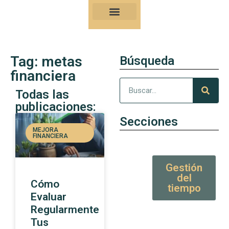
Nuestro Kung-Fu
Consejos y artículos de alto valor
Tag: metas
Búsqueda
financiera
Todas las
publicaciones:
Secciones
MEJORA
FINANCIERA
Gestión
del
Cómo
tiempo
Evaluar
Regularmente
Tus