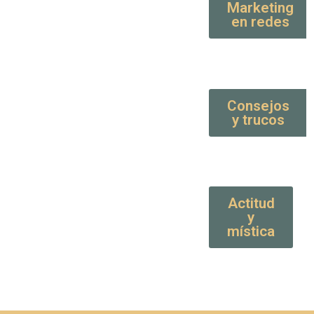
Marketing
en redes
Consejos
y trucos
Actitud
y
mística