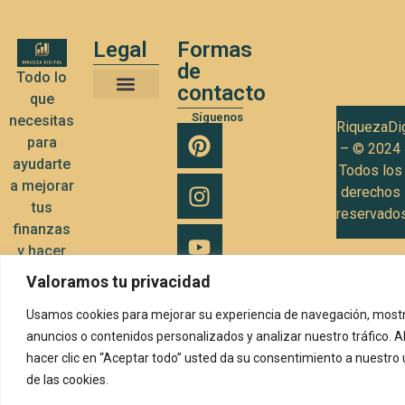
Legal
Formas
de
Todo lo
contacto
que
Términos y Condiciones de Uso
Política de privacidad
Política de Cookies
Síguenos
necesitas
RiquezaDig
para
– © 2024
ayudarte
Todos los
a mejorar
derechos
tus
reservado
finanzas
y hacer
crecer tu
Valoramos tu privacidad
negocio
Usamos cookies para mejorar su experiencia de navegación, mostr
anuncios o contenidos personalizados y analizar nuestro tráfico. A
hacer clic en “Aceptar todo” usted da su consentimiento a nuestro
de las cookies.