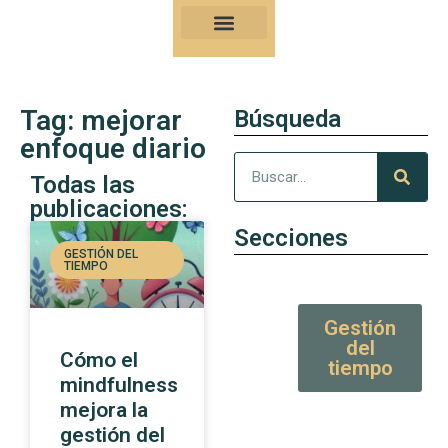
Nuestro Kung-Fu
Consejos y artículos de alto valor
Tag: mejorar
Búsqueda
enfoque diario
Todas las
publicaciones:
Secciones
GESTIÓN DEL
TIEMPO
Gestión
del
Cómo el
tiempo
mindfulness
mejora la
gestión del