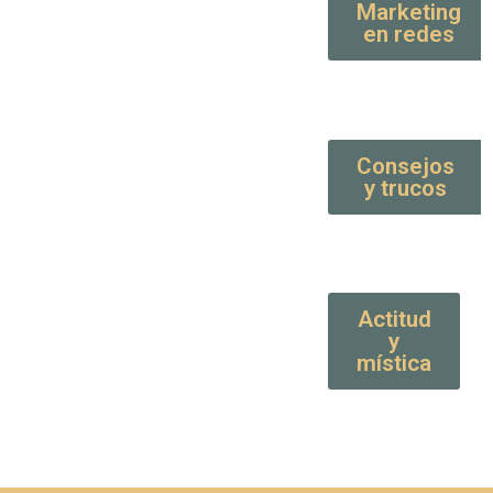
Marketing
en redes
Consejos
y trucos
Actitud
y
mística