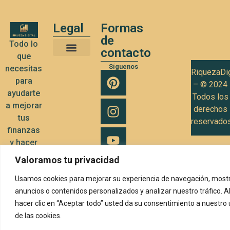
Legal
Formas
de
Todo lo
contacto
que
Términos y Condiciones de Uso
Política de privacidad
Política de Cookies
Síguenos
necesitas
RiquezaDig
para
– © 2024
ayudarte
Todos los
a mejorar
derechos
tus
reservado
finanzas
y hacer
crecer tu
Valoramos tu privacidad
negocio
Usamos cookies para mejorar su experiencia de navegación, mostr
anuncios o contenidos personalizados y analizar nuestro tráfico. A
hacer clic en “Aceptar todo” usted da su consentimiento a nuestro
de las cookies.