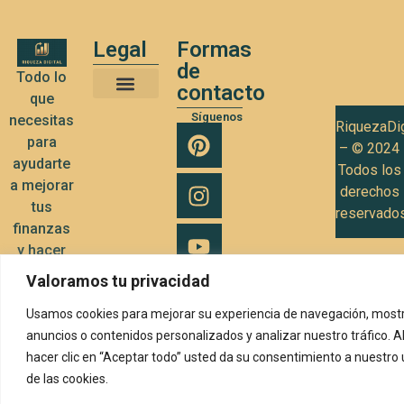
Legal
Formas
de
Todo lo
contacto
que
Términos y Condiciones de Uso
Política de privacidad
Política de Cookies
Síguenos
necesitas
RiquezaDig
para
– © 2024
ayudarte
Todos los
a mejorar
derechos
tus
reservado
finanzas
y hacer
crecer tu
Valoramos tu privacidad
negocio
Usamos cookies para mejorar su experiencia de navegación, mostr
anuncios o contenidos personalizados y analizar nuestro tráfico. A
hacer clic en “Aceptar todo” usted da su consentimiento a nuestro
de las cookies.