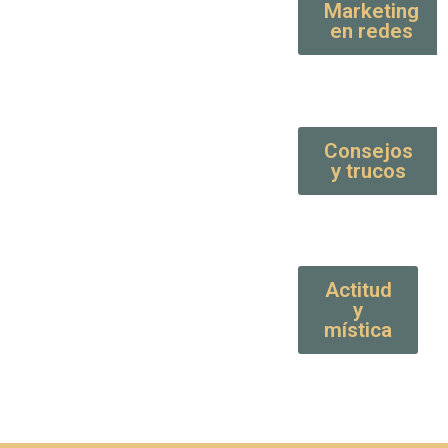
Marketing
en redes
Consejos
y trucos
Actitud
y
mística