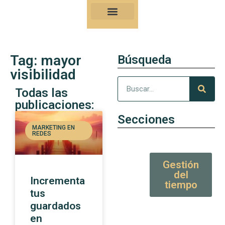
Nuestro Kung-Fu
Consejos y artículos de alto valor
Tag: mayor
Búsqueda
visibilidad
Todas las
publicaciones:
Secciones
MARKETING EN
REDES
Gestión
del
Incrementa
tiempo
tus
guardados
en