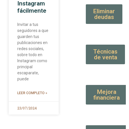
Instagram
fácilmente
Eliminar
deudas
Invitar a tus
seguidores a que
guarden tus
publicaciones en
redes sociales,
Técnicas
sobre todo en
de venta
Instagram como
principal
escaparate,
puede
Mejora
LEER COMPLETO »
financiera
23/07/2024