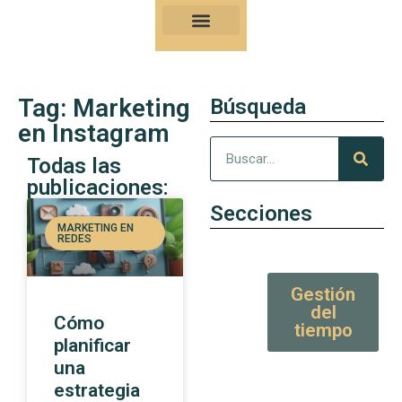
Nuestro Kung-Fu
Consejos y artículos de alto valor
Tag: Marketing
Búsqueda
en Instagram
Todas las
publicaciones:
Secciones
MARKETING EN
REDES
Gestión
del
Cómo
tiempo
planificar
una
estrategia