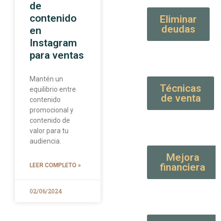
de
contenido
Eliminar
deudas
en
Instagram
para ventas
Mantén un
Técnicas
equilibrio entre
de venta
contenido
promocional y
contenido de
valor para tu
audiencia.
Mejora
financiera
LEER COMPLETO »
02/06/2024