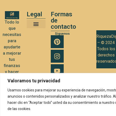
Legal
Formas
de
Todo lo
contacto
que
Términos y Condiciones de Uso
Política de privacidad
Política de Cookies
Síguenos
necesitas
RiquezaDig
para
– © 2024
ayudarte
Todos los
a mejorar
derechos
tus
reservado
finanzas
y hacer
crecer tu
Valoramos tu privacidad
negocio
Usamos cookies para mejorar su experiencia de navegación, mostr
anuncios o contenidos personalizados y analizar nuestro tráfico. A
hacer clic en “Aceptar todo” usted da su consentimiento a nuestro
de las cookies.