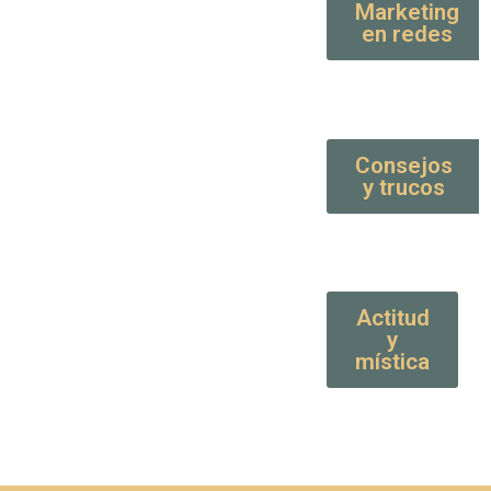
Marketing
en redes
Consejos
y trucos
Actitud
y
mística