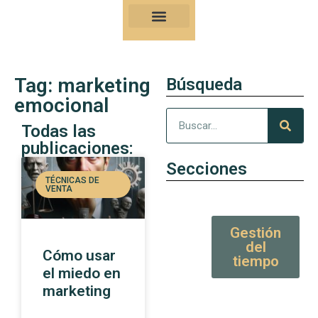
Nuestro Kung-Fu
Consejos y artículos de alto valor
Tag: marketing
Búsqueda
emocional
Todas las
publicaciones:
Secciones
TÉCNICAS DE
VENTA
Gestión
del
Cómo usar
tiempo
el miedo en
marketing