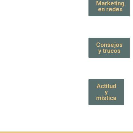
Marketing
en redes
Consejos
y trucos
Actitud
y
mística