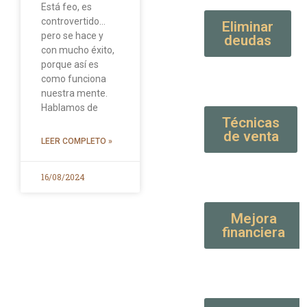
Está feo, es
controvertido…
Eliminar
pero se hace y
deudas
con mucho éxito,
porque así es
como funciona
nuestra mente.
Hablamos de
Técnicas
de venta
LEER COMPLETO »
16/08/2024
Mejora
financiera