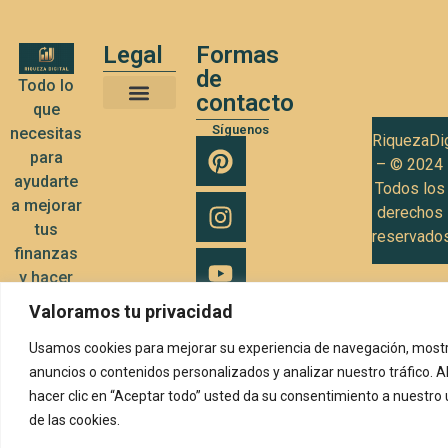
Legal
Formas
de
Todo lo
contacto
que
Términos y Condiciones de Uso
Política de privacidad
Política de Cookies
Síguenos
necesitas
RiquezaDig
para
– © 2024
ayudarte
Todos los
a mejorar
derechos
tus
reservado
finanzas
y hacer
crecer tu
Valoramos tu privacidad
negocio
Usamos cookies para mejorar su experiencia de navegación, mostr
anuncios o contenidos personalizados y analizar nuestro tráfico. A
hacer clic en “Aceptar todo” usted da su consentimiento a nuestro
de las cookies.