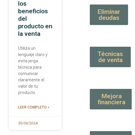
los
beneficios
Eliminar
deudas
del
producto en
la venta
Utiliza un
Técnicas
lenguaje claro y
de venta
evita jerga
técnica para
comunicar
claramente el
valor de tu
producto.
Mejora
financiera
LEER COMPLETO »
30/06/2024