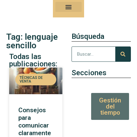
Nuestro Kung-Fu
Consejos y artículos de alto valor
Tag: lenguaje
Búsqueda
sencillo
Todas las
publicaciones:
Secciones
TÉCNICAS DE
VENTA
Gestión
del
Consejos
tiempo
para
comunicar
claramente