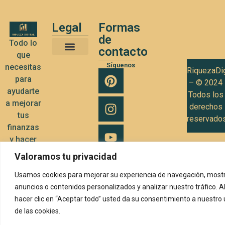
Legal
Formas
de
Todo lo
contacto
que
Términos y Condiciones de Uso
Política de privacidad
Política de Cookies
Síguenos
necesitas
RiquezaDig
para
– © 2024
ayudarte
Todos los
a mejorar
derechos
tus
reservado
finanzas
y hacer
crecer tu
Valoramos tu privacidad
negocio
Usamos cookies para mejorar su experiencia de navegación, mostr
anuncios o contenidos personalizados y analizar nuestro tráfico. A
hacer clic en “Aceptar todo” usted da su consentimiento a nuestro
de las cookies.