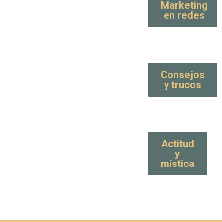
Marketing
en redes
Consejos
y trucos
Actitud
y
mística