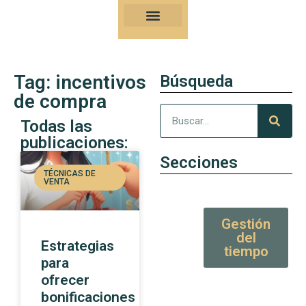
Nuestro Kung-Fu
Consejos y artículos de alto valor
Tag: incentivos
Búsqueda
de compra
Todas las
publicaciones:
Secciones
TÉCNICAS DE
VENTA
Gestión
del
Estrategias
tiempo
para
ofrecer
bonificaciones