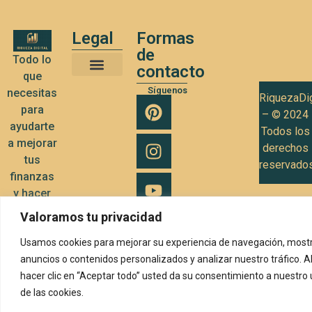
Legal
Formas
de
Todo lo
contacto
que
Términos y Condiciones de Uso
Política de privacidad
Política de Cookies
Síguenos
necesitas
RiquezaDig
para
– © 2024
ayudarte
Todos los
a mejorar
derechos
tus
reservado
finanzas
y hacer
crecer tu
Valoramos tu privacidad
negocio
Usamos cookies para mejorar su experiencia de navegación, mostr
anuncios o contenidos personalizados y analizar nuestro tráfico. A
hacer clic en “Aceptar todo” usted da su consentimiento a nuestro
de las cookies.