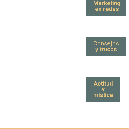
Marketing
en redes
Consejos
y trucos
Actitud
y
mística