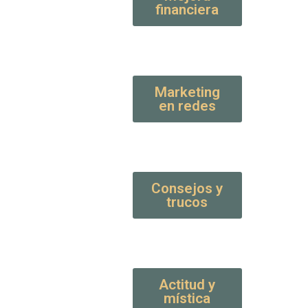
financiera
Marketing
en redes
Consejos y
trucos
Actitud y
mística