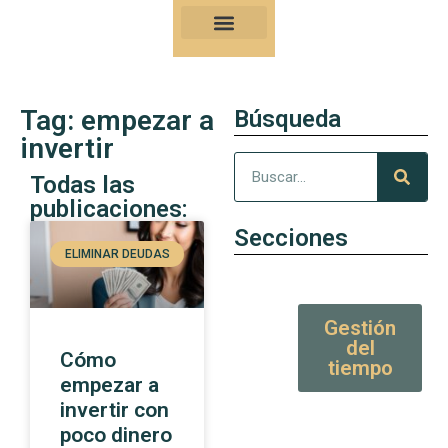
Nuestro Kung-Fu
Consejos y artículos de alto valor
Tag: empezar a
Búsqueda
invertir
Todas las
publicaciones:
Secciones
ELIMINAR DEUDAS
Gestión
del
Cómo
tiempo
empezar a
invertir con
poco dinero