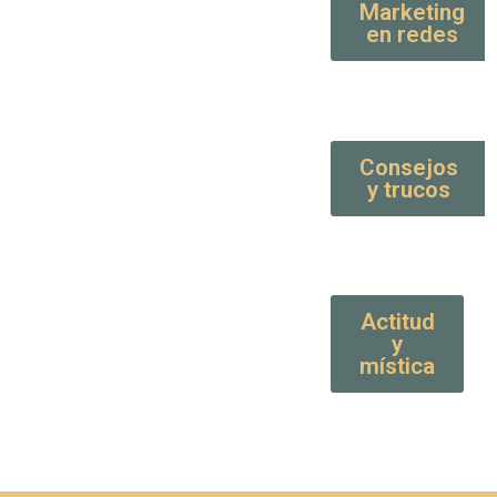
Marketing
en redes
Consejos
y trucos
Actitud
y
mística