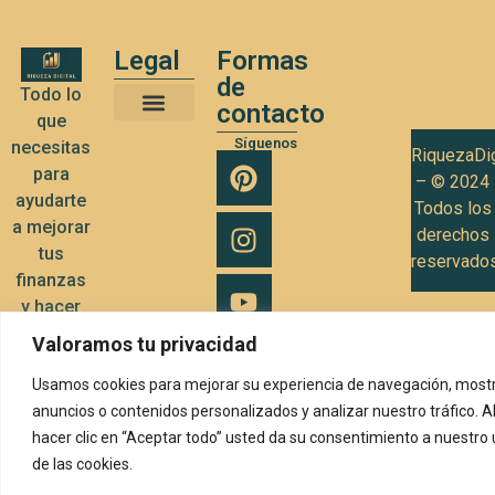
Legal
Formas
de
Todo lo
contacto
que
Términos y Condiciones de Uso
Política de privacidad
Política de Cookies
Síguenos
necesitas
RiquezaDig
para
– © 2024
ayudarte
Todos los
a mejorar
derechos
tus
reservado
finanzas
y hacer
crecer tu
Valoramos tu privacidad
negocio
Usamos cookies para mejorar su experiencia de navegación, mostr
anuncios o contenidos personalizados y analizar nuestro tráfico. A
hacer clic en “Aceptar todo” usted da su consentimiento a nuestro
de las cookies.