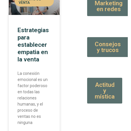
Marketing
VENTA
en redes
Estrategias
para
Consejos
establecer
y trucos
empatia en
la venta
La conexión
emocional es un
Actitud
factor poderoso
y
en todas las
mística
relaciones
humanas, y el
proceso de
ventas no es
ninguna