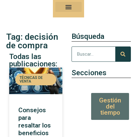
Nuestro Kung-Fu
Consejos y artículos de alto valor
Tag: decisión
Búsqueda
de compra
Todas las
publicaciones:
Secciones
TÉCNICAS DE
VENTA
Gestión
del
Consejos
tiempo
para
resaltar los
beneficios