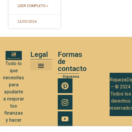
LEER COMPLETO »
12/05/2024
Legal
Formas
de
Todo lo
contacto
que
Términos y Condiciones de Uso
Política de privacidad
Política de Cookies
Síguenos
necesitas
RiquezaDig
para
– © 2024
ayudarte
Todos los
a mejorar
derechos
tus
reservado
finanzas
y hacer
crecer tu