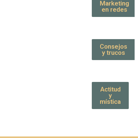
Marketing
en redes
Consejos
y trucos
Actitud
y
mística