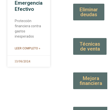
Emergencia
Efectivo
Eliminar
deudas
Protección
financiera contra
gastos
inesperados
Técnicas
de venta
LEER COMPLETO »
13/06/2024
Mejora
financiera