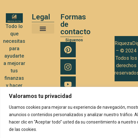
Legal
Formas
de
Todo lo
contacto
que
Términos y Condiciones de Uso
Política de privacidad
Política de Cookies
Síguenos
necesitas
RiquezaDig
para
– © 2024
ayudarte
Todos los
a mejorar
derechos
tus
reservado
finanzas
y hacer
crecer tu
Valoramos tu privacidad
negocio
Usamos cookies para mejorar su experiencia de navegación, mostr
anuncios o contenidos personalizados y analizar nuestro tráfico. A
hacer clic en “Aceptar todo” usted da su consentimiento a nuestro
de las cookies.