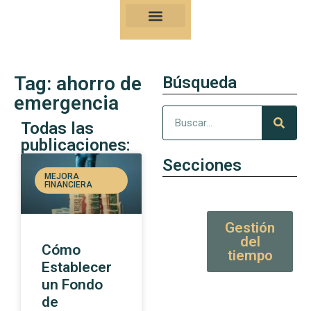
Nuestro Kung-Fu
Consejos y artículos de alto valor
Tag: ahorro de
Búsqueda
emergencia
Todas las
publicaciones:
Secciones
MEJORA
FINANCIERA
Gestión
del
Cómo
tiempo
Establecer
un Fondo
de