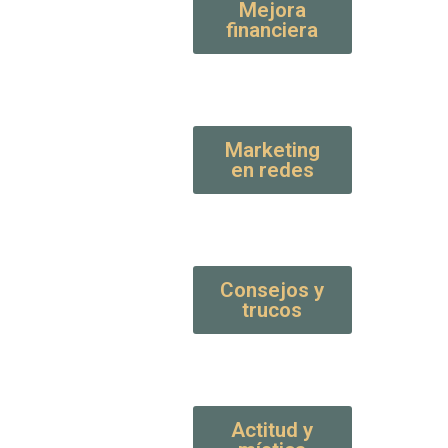
Mejora
financiera
Marketing
en redes
Consejos y
trucos
Actitud y