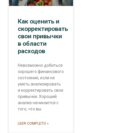
Как оценить и
скорректировать
свои привычки
в области
расходов
Невозможно добиться
хорошего финансового
состояния, если не
уметь анализировать
и корректировать свои
привычки. Хороший
анализ начинается с
того, что вы
LEER COMPLETO »