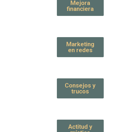
Mejora
financiera
Marketing
en redes
Consejos y
trucos
Actitud y