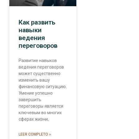
Как развить
навыки
ведения
переговоров
Развитие навыков
ведения переговоров
может существенно
изменить вашу
финансовую ситуацию.
Умение успешно
завершить
переговоры является
ключевым во многих
сферах жизни,
LEER COMPLETO »