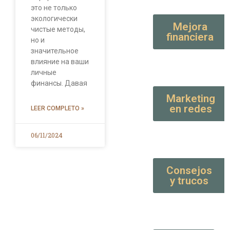
это не только
экологически
Mejora
чистые методы,
financiera
но и
значительное
влияние на ваши
личные
финансы. Давая
Marketing
en redes
LEER COMPLETO »
06/11/2024
Consejos
y trucos