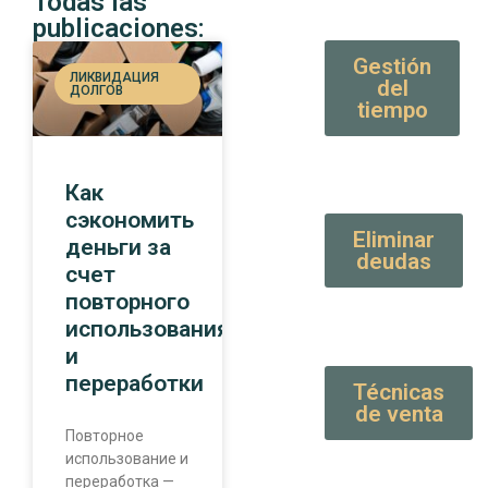
Todas las
publicaciones:
Gestión
ЛИКВИДАЦИЯ
del
ДОЛГОВ
tiempo
Как
сэкономить
Eliminar
деньги за
deudas
счет
повторного
использования
и
переработки
Técnicas
de venta
Повторное
использование и
переработка —