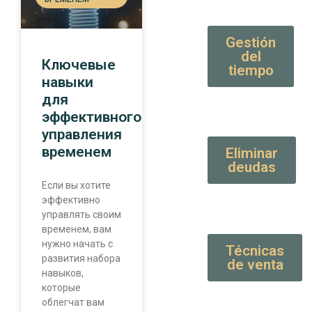
Gestión
del
Ключевые
tiempo
навыки
для
эффективного
управления
временем
Eliminar
deudas
Если вы хотите
эффективно
управлять своим
временем, вам
нужно начать с
Técnicas
развития набора
de venta
навыков,
которые
облегчат вам