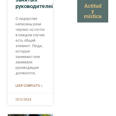
Actitud
руководителей
y
mística
О лидерстве
написаны реки
чернил, но почти
в каждом случае
есть общий
элемент. Люди,
которые
занимают или
занимали
руководящие
должности,
LEER COMPLETO »
15/11/2024