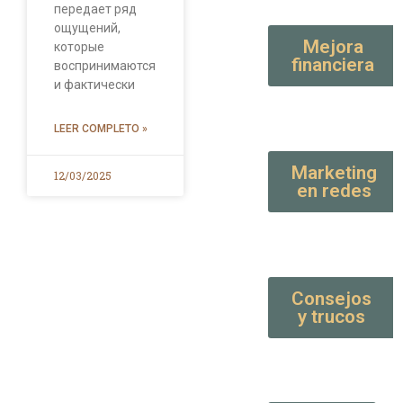
передает ряд
ощущений,
Mejora
которые
financiera
воспринимаются
и фактически
LEER COMPLETO »
Marketing
12/03/2025
en redes
Consejos
y trucos