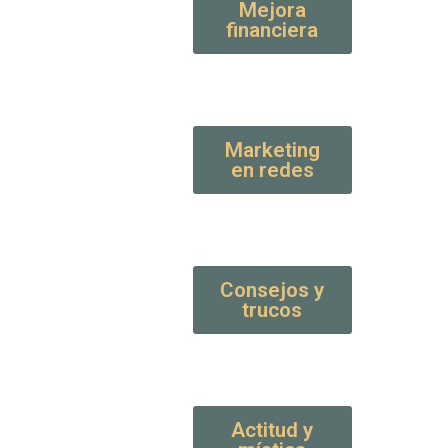
Mejora
financiera
Marketing
en redes
Consejos y
trucos
Actitud y