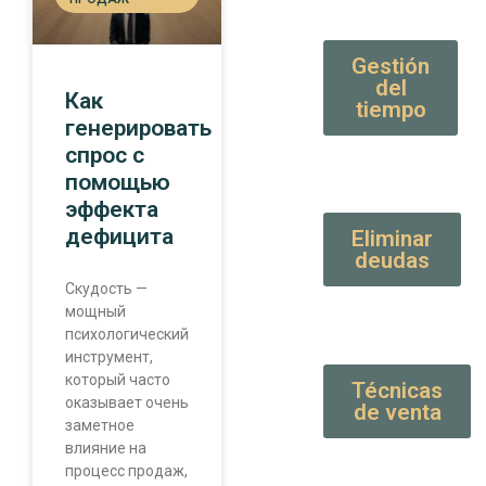
Gestión
del
Как
tiempo
генерировать
спрос с
помощью
эффекта
дефицита
Eliminar
deudas
Скудость —
мощный
психологический
инструмент,
который часто
Técnicas
оказывает очень
de venta
заметное
влияние на
процесс продаж,