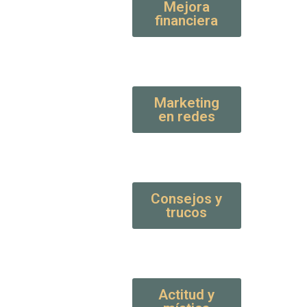
Mejora
financiera
Marketing
en redes
Consejos y
trucos
Actitud y