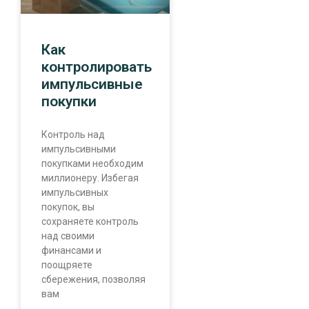
Как
контролировать
импульсивные
покупки
Контроль над
импульсивными
покупками необходим
миллионеру. Избегая
импульсивных
покупок, вы
сохраняете контроль
над своими
финансами и
поощряете
сбережения, позволяя
вам